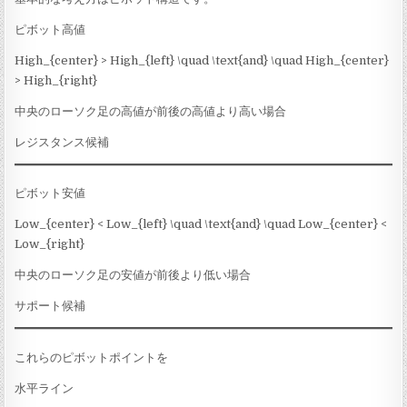
ピボット高値
High_{center} > High_{left} \quad \text{and} \quad High_{center}
> High_{right}
中央のローソク足の高値が前後の高値より高い場合
レジスタンス候補
ピボット安値
Low_{center} < Low_{left} \quad \text{and} \quad Low_{center} <
Low_{right}
中央のローソク足の安値が前後より低い場合
サポート候補
これらのピボットポイントを
水平ライン