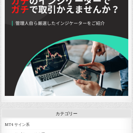
u
g
n
e
i
C
p
h
d
c
s
r
p
L
V
t
t
o
o
o
i
o
a
s
r
w
s
r
n
s
t
&
i
[
c
A
&
M
b
L
e
l
R
i
l
u
(
e
e
s
e
x
H
r
s
s
R
A
i
t
i
e
a
l
g
,
s
d
n
g
h
M
t
R
g
o
V
u
a
e
e
]
o
l
n
v
[
l
t
c
e
L
u
i
e
r
u
m
-
b
s
x
e
T
y
a
A
B
i
D
l
l
o
m
G
L
g
x
e
T
e
o
e
f
カテゴリー
v
]
s
r
e
)
a
l
[
m
MT4 サイン系
s
C
e