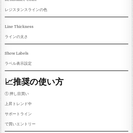
レジスタンスラインの色
Line Thickness
ラインの太さ
Show Labels
ラベル表示設定
📈推奨の使い方
① 押し目買い
上昇トレンド中
サポートライン
で買いエントリー