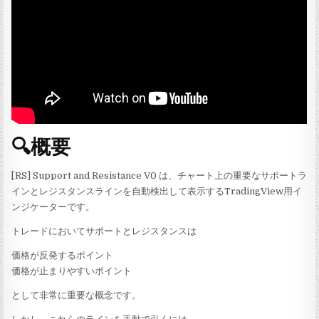
🔍概要
[RS] Support and Resistance V0 は、チャート上の重要なサポートラ
インとレジスタンスラインを自動検出して表示するTradingView用イ
ンジケーターです。
トレードにおいてサポートとレジスタンスは
価格が反発するポイント
価格が止まりやすいポイント
として非常に重要な概念です。