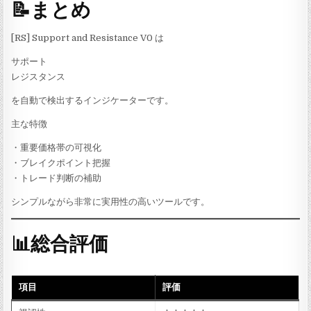
📝まとめ
[RS] Support and Resistance V0 は
サポート
レジスタンス
を自動で検出するインジケーターです。
主な特徴
・重要価格帯の可視化
・ブレイクポイント把握
・トレード判断の補助
シンプルながら非常に実用性の高いツールです。
📊総合評価
項目
評価