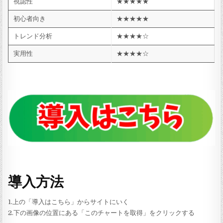
視認性
★★★★★
初心者向き
★★★★★
トレンド分析
★★★★☆
実用性
★★★★☆
導入方法
1.上の「導入はこちら」からサイトにいく
2.下の画像の位置にある「このチャートを取得」をクリックする