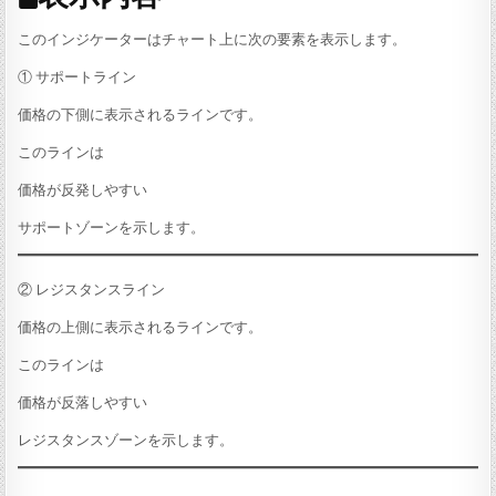
このインジケーターはチャート上に次の要素を表示します。
① サポートライン
価格の下側に表示されるラインです。
このラインは
価格が反発しやすい
サポートゾーンを示します。
② レジスタンスライン
価格の上側に表示されるラインです。
このラインは
価格が反落しやすい
レジスタンスゾーンを示します。