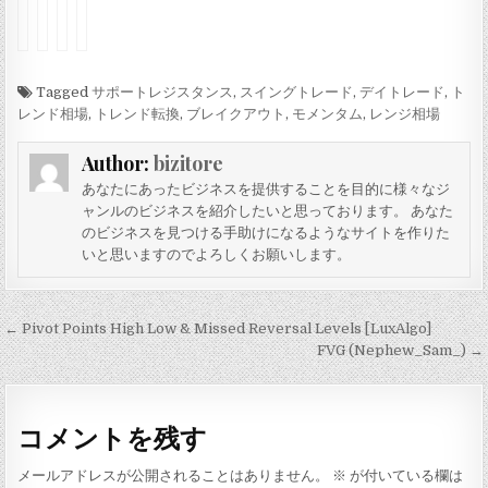
P
P
S
O
r
i
u
r
i
v
p
d
c
o
p
e
e
Tagged
t
l
r
サポートレジスタンス
,
スイングトレード
,
デイトレード
,
ト
A
P
y
B
レンド相場
,
トレンド転換
,
ブレイクアウト
,
モメンタム
,
レンジ相場
c
o
a
l
t
i
n
o
Author:
bizitore
i
n
d
c
o
t
D
k
あなたにあったビジネスを提供することを目的に様々なジ
n
s
e
D
ャンルのビジネスを紹介したいと思っております。 あなた
–
H
m
e
のビジネスを見つける手助けになるようなサイトを作りた
S
i
a
t
いと思いますのでよろしくお願いします。
u
g
n
e
p
h
d
c
p
L
V
t
o
o
i
o
投
← Pivot Points High Low & Missed Reversal Levels [LuxAlgo]
r
w
s
r
稿
FVG (Nephew_Sam_) →
t
&
i
[
&
M
b
L
ナ
R
i
l
u
e
s
e
x
ビ
s
s
R
A
コメントを残す
ゲ
i
e
a
l
s
d
n
g
ー
メールアドレスが公開されることはありません。
※
が付いている欄は
t
R
g
o