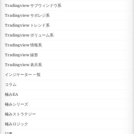
Tradingview サブウィンドウ系
Tradingview サポレジ系
Tradingview トレンド系
Tradingview ボリューム系
Tradingview 情報系
Tradingview 線形
Tradingview 表示系
インジケーター 一覧
コラム
極みEA
極みシリーズ
極みストラテジー
極みロジック
記事