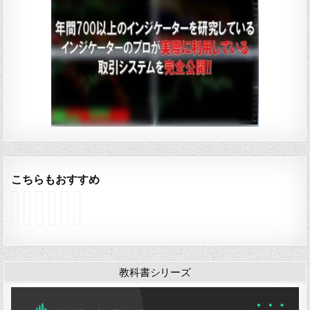
こちらもおすすめ
D
M
F
S
S
O
o
A
i
u
u
p
u
C
b
p
p
e
b
D
o
e
p
n
l
×
n
r
o
i
e
P
a
T
r
n
教科書シリーズ
×
i
c
r
t
g
E
v
c
e
a
R
x
o
i
n
n
a