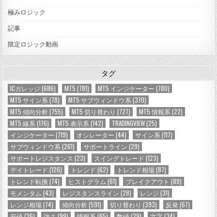
極みロジック
記事
限定ロジック動画
タグ
ICガレッジ
(686)
MT5
(781)
MT5 インジケーター
(780)
MT5 サイン系
(78)
MT5 サブウィンドウ系
(370)
MT5 傾向分析
(755)
MT5 切り替わり
(727)
MT5 情報系
(22)
MT5 線系
(176)
MT5 表示系
(142)
TRADINGVIEW
(25)
インジケーター
(719)
オシレーター
(44)
サイン系
(117)
サブウィンドウ系
(261)
サポートライン
(29)
サポートレジスタンス
(23)
スイングトレード
(123)
デイトレード
(126)
トレンド
(62)
トレンド相場
(87)
トレンド転換
(74)
ヒストグラム
(61)
ブレイクアウト
(89)
モメンタム
(43)
レジスタンスライン
(28)
レンジ
(31)
レンジ相場
(74)
傾向分析
(591)
切り替わり
(393)
反発
(67)
安値
(26)
強さ
(99)
情報系
(65)
数値
(29)
文字
(34)