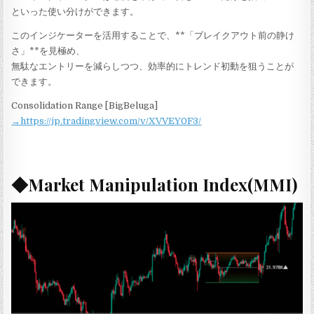
といった使い分けができます。
このインジケーターを活用することで、**「ブレイクアウト前の静け
さ」**を見極め、
無駄なエントリーを減らしつつ、効率的にトレンド初動を狙うことが
できます。
Consolidation Range [BigBeluga]
→https://jp.tradingview.com/v/XVVEY0F3/
◆Market Manipulation Index(MMI)