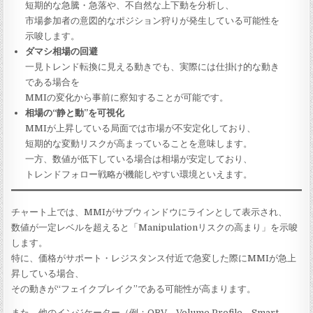
短期的な急騰・急落や、不自然な上下動を分析し、
市場参加者の意図的なポジション狩りが発生している可能性を
示唆します。
ダマシ相場の回避
一見トレンド転換に見える動きでも、実際には仕掛け的な動き
である場合を
MMIの変化から事前に察知することが可能です。
相場の“静と動”を可視化
MMIが上昇している局面では市場が不安定化しており、
短期的な変動リスクが高まっていることを意味します。
一方、数値が低下している場合は相場が安定しており、
トレンドフォロー戦略が機能しやすい環境といえます。
チャート上では、MMIがサブウィンドウにラインとして表示され、
数値が一定レベルを超えると「Manipulationリスクの高まり」を示唆
します。
特に、価格がサポート・レジスタンス付近で急変した際にMMIが急上
昇している場合、
その動きが“フェイクブレイク”である可能性が高まります。
また、他のインジケーター（例：OBV、Volume Profile、Smart