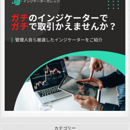
p
t
B
d
d
n
a
o
A
R
g
n
l
I
e
e
d
l
(
s
w
e
i
C
i
i
d
n
l
s
t
g
u
t
h
e
s
a
B
r
t
n
r
B
e
c
e
a
r
e
a
n
i
(
k
d
n
H
o
s
g
i
u
)
g
t
h
s
V
&
o
T
l
a
u
r
m
g
e
e
B
t
o
s
x
[
e
L
カテゴリー
s
u