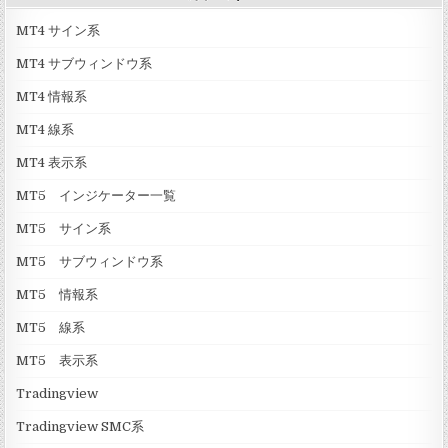
)
x
[
A
MT4 サイン系
C
l
h
g
MT4 サブウィンドウ系
a
o
r
]
MT4 情報系
t
MT4 線系
P
r
MT4 表示系
i
m
MT5 インジケーター一覧
e
]
MT5 サイン系
MT5 サブウィンドウ系
MT5 情報系
MT5 線系
MT5 表示系
Tradingview
Tradingview SMC系