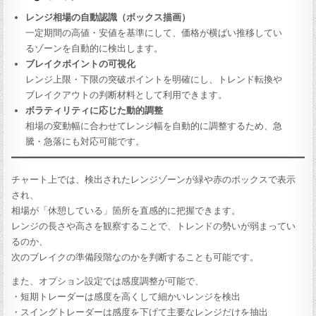
レンジ相場の自動認識（ボックス描画）
一定期間の高値・安値を基準にして、価格が横ばい推移してい
るゾーンを自動的に検出します。
ブレイクポイントの可視化
レンジ上限・下限の突破ポイントを明確にし、トレンド転換や
ブレイクアウトの判断材料として利用できます。
ボラティリティに応じた動的調整
相場の変動幅に合わせてレンジ幅を自動的に調整するため、急
騰・急落にも対応可能です。
チャート上では、検出されたレンジゾーンが緑や赤のボックスで表示
され、
相場が「休憩している」箇所を直感的に把握できます。
レンジの長さや高さを観察することで、トレンドの勢いが弱まってい
るのか、
次のブレイクの準備段階なのかを判断することも可能です。
また、オプション設定では感度調整が可能で、
・短期トレーダーは感度を高くして細かいレンジを検出
・スイングトレーダーは感度を下げて主要なレンジだけを抽出