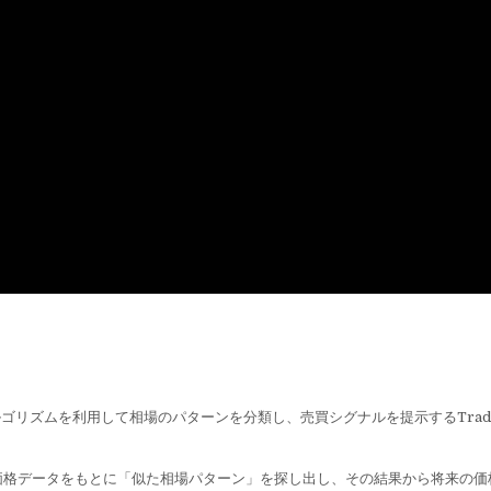
ion は、機械学習アルゴリズムを利用して相場のパターンを分類し、売買シグナルを提示するTrad
価格データをもとに「似た相場パターン」を探し出し、その結果から将来の価