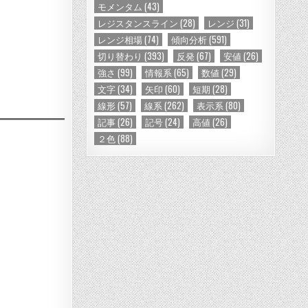
モメンタム
(43)
レジスタンスライン
(28)
レンジ
(31)
レンジ相場
(74)
傾向分析
(591)
切り替わり
(393)
反発
(67)
安値
(26)
強さ
(99)
情報系
(65)
数値
(29)
文字
(34)
矢印
(60)
短期
(28)
線形
(57)
線系
(262)
表示系
(80)
記事
(26)
記号
(24)
高値
(26)
２色
(88)