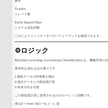
勝率
Trades
トレード数
Early Signal Flips
シグナル反転回数
これによりインジケーターのパフォーマンスを確認できます。
⚙ロジック
Machine Learning: Lorentzian Classification 
基本的な流れは次の通りです。
1 価格データの特徴量を抽出
2 過去データとの類似度計算
3 将来方向を分類
この類似度計算に使用されるのがローレンツ距離です。
d(x,y) = \sum \ln(1 + |x_i – y_i|)