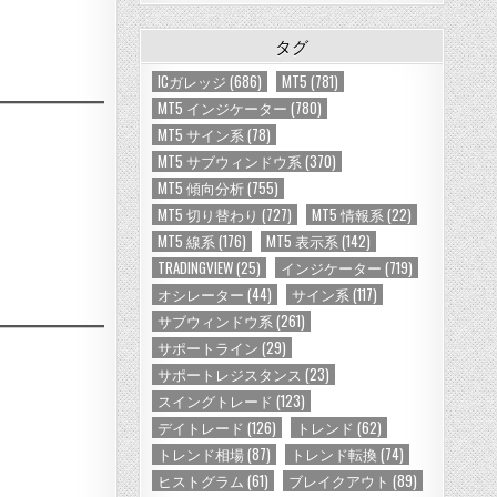
タグ
ICガレッジ
(686)
MT5
(781)
MT5 インジケーター
(780)
MT5 サイン系
(78)
MT5 サブウィンドウ系
(370)
MT5 傾向分析
(755)
MT5 切り替わり
(727)
MT5 情報系
(22)
MT5 線系
(176)
MT5 表示系
(142)
TRADINGVIEW
(25)
インジケーター
(719)
オシレーター
(44)
サイン系
(117)
サブウィンドウ系
(261)
サポートライン
(29)
サポートレジスタンス
(23)
スイングトレード
(123)
デイトレード
(126)
トレンド
(62)
トレンド相場
(87)
トレンド転換
(74)
ヒストグラム
(61)
ブレイクアウト
(89)