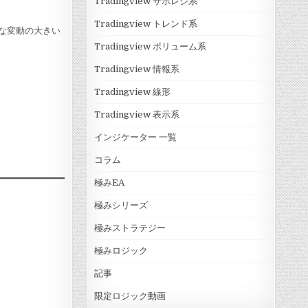
Tradingview サポレジ系
Tradingview トレンド系
うな変動の大きい
Tradingview ボリューム系
Tradingview 情報系
Tradingview 線形
Tradingview 表示系
インジケーター 一覧
コラム
極みEA
極みシリーズ
極みストラテジー
極みロジック
記事
限定ロジック動画