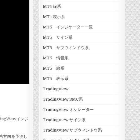
a
l
MT4 線系
r
g
t
o
MT4 表示系
A
]
r
MT5 インジケーター一覧
t
)
MT5 サイン系
v
1
MT5 サブウィンドウ系
.
1
MT5 情報系
MT5 線系
MT5 表示系
Tradingview
Tradingview SMC系
Tradingview オシレーター
ingViewインジ
Tradingview サイン系
Tradingview サブウィンドウ系
格方向を予測し