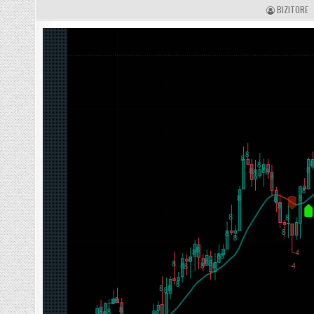
A
BIZITORE
U
T
H
O
R
: