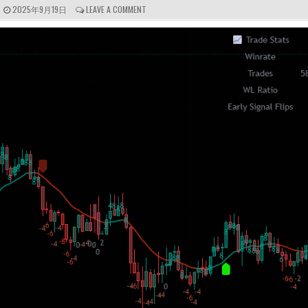
P
C
2025年9月19日
LEAVE A COMMENT
U
O
B
M
L
M
I
E
S
N
H
T
E
S
D
:
D
A
T
E
: