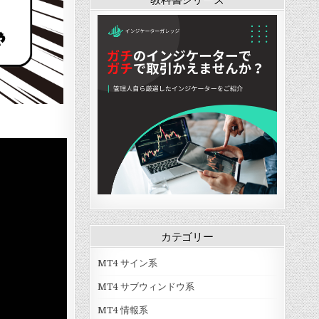
g
g
r
o
C
i
e
o
e
i
h
o
r
Z
n
n
a
n
+
o
d
t
n
F
R
n
B
s
n
a
S
e
a
H
e
i
I
s
r
i
l
r
,
[
s
g
s
V
D
L
h
[
a
o
u
L
L
l
u
x
o
u
u
b
A
w
x
e
l
l
M
A
G
e
g
u
l
a
S
o
l
g
p
t
]
t
o
s
r
i
]
(
a
T
I
t
i
F
e
m
V
カテゴリー
g
e
G
y
F
)
MT4 サイン系
(
r
[
b
a
L
MT4 サブウィンドウ系
y
m
u
C
e
x
MT4 情報系
h
A