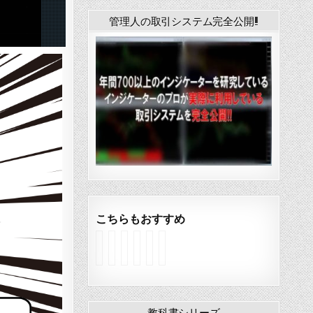
管理人の取引システム完全公開!!
こちらもおすすめ
B
D
C
P
Z
I
o
T
M
i
i
n
l
F
E
v
g
v
l
X
M
o
Z
e
i
A
A
t
a
r
n
l
T
P
g
s
教科書シリーズ