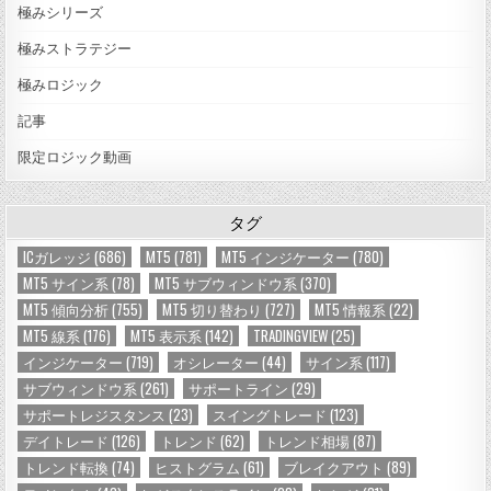
極みシリーズ
極みストラテジー
極みロジック
記事
限定ロジック動画
タグ
ICガレッジ
(686)
MT5
(781)
MT5 インジケーター
(780)
MT5 サイン系
(78)
MT5 サブウィンドウ系
(370)
MT5 傾向分析
(755)
MT5 切り替わり
(727)
MT5 情報系
(22)
MT5 線系
(176)
MT5 表示系
(142)
TRADINGVIEW
(25)
インジケーター
(719)
オシレーター
(44)
サイン系
(117)
サブウィンドウ系
(261)
サポートライン
(29)
サポートレジスタンス
(23)
スイングトレード
(123)
デイトレード
(126)
トレンド
(62)
トレンド相場
(87)
トレンド転換
(74)
ヒストグラム
(61)
ブレイクアウト
(89)