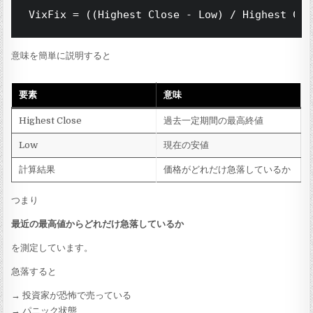
意味を簡単に説明すると
要素
意味
Highest Close
過去一定期間の最高終値
Low
現在の安値
計算結果
価格がどれだけ急落しているか
つまり
最近の最高値からどれだけ急落しているか
を測定しています。
急落すると
→ 投資家が恐怖で売っている
→ パニック状態