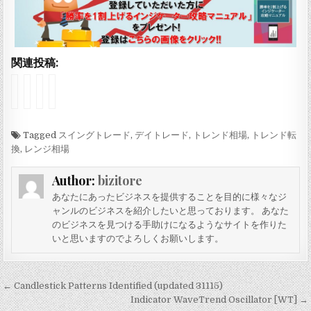
関連投稿:
I
I
M
O
n
n
a
p
d
d
r
e
i
i
k
n
c
Tagged
c
e
i
スイングトレード
,
デイトレード
,
トレンド相場
,
トレンド転
a
a
t
n
換
,
レンジ相場
t
t
S
g
o
o
t
R
Author:
bizitore
r
r
r
a
W
O
u
n
あなたにあったビジネスを提供することを目的に様々なジ
e
B
c
g
ャンルのビジネスを紹介したいと思っております。 あなた
i
V
t
e
のビジネスを見つける手助けになるようなサイトを作りた
s
O
u
w
いと思いますのでよろしくお願いします。
W
s
r
i
a
c
e
t
v
i
B
h
e
l
r
B
投
← Candlestick Patterns Identified (updated 31115)
V
l
e
r
稿
Indicator WaveTrend Oscillator [WT] →
o
a
a
e