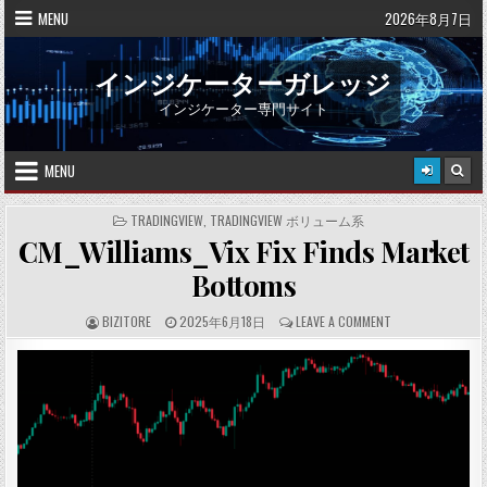
Skip
MENU
2026年8月7日
to
content
インジケーターガレッジ
インジケーター専門サイト
MENU
POSTED
TRADINGVIEW
,
TRADINGVIEW ボリューム系
IN
CM_Williams_Vix Fix Finds Market
Bottoms
A
P
C
BIZITORE
2025年6月18日
LEAVE A COMMENT
U
U
O
T
B
M
H
L
M
O
I
E
R
S
N
:
H
T
E
S
D
:
D
A
T
E