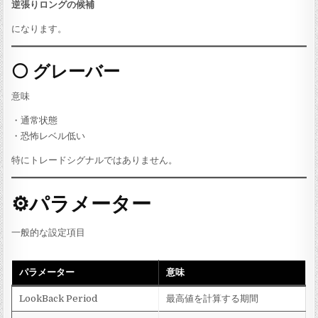
逆張りロングの候補
になります。
⚪ グレーバー
意味
・通常状態
・恐怖レベル低い
特にトレードシグナルではありません。
⚙パラメーター
一般的な設定項目
パラメーター
意味
LookBack Period
最高値を計算する期間