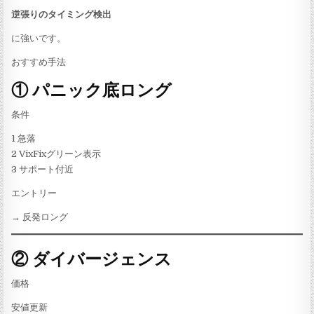
逆張りのタイミング検出
に強いです。
おすすめ手法
① パニック底ロング
条件
1 急落
2 VixFixグリーン表示
3 サポート付近
エントリー
→ 反発ロング
② ダイバージェンス
価格
安値更新