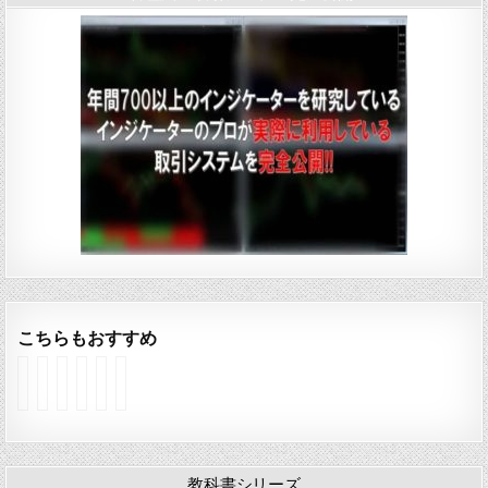
こちらもおすすめ
I
I
M
S
O
T
n
n
a
u
p
r
d
d
r
p
e
e
i
i
k
p
n
n
c
c
e
l
i
d
a
a
t
y
n
R
教科書シリーズ