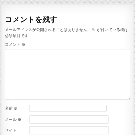
l
t
k
a
ナ
u
o
&
k
m
r
O
o
ビ
e
r
u
コメントを残す
ゲ
[
d
t
L
e
s
ー
メールアドレスが公開されることはありません。
※
が付いている欄は
a
r
&
必須項目です
z
B
T
シ
y
l
a
コメント
※
ョ
B
o
r
e
c
g
ン
a
k
e
r
b
t
]
y
s
E
[
m
L
r
u
e
x
K
A
b
l
g
o
名前
※
]
メール
※
サイト