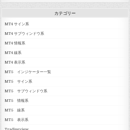
E
g
[
m
o
L
カテゴリー
r
]
u
e
x
K
A
MT4 サイン系
b
l
g
MT4 サブウィンドウ系
o
]
MT4 情報系
MT4 線系
MT4 表示系
MT5 インジケーター一覧
MT5 サイン系
MT5 サブウィンドウ系
MT5 情報系
MT5 線系
MT5 表示系
Tradingview