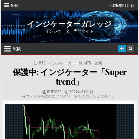
Skip
MENU
2026年8月6日
to
content
インジケーターガレッジ
インジケーター専門サイト
MENU
POSTED
MT5 インジケーター一覧
,
MT5 線系
IN
保護中: インジケーター「Super
trend」
A
P
BIZITORE
2022年8月11日
U
U
C
コメントを読むにはパスワードを入力してください。
T
B
O
H
L
M
O
I
M
R
S
E
:
H
N
E
T
D
S
D
:
A
T
E