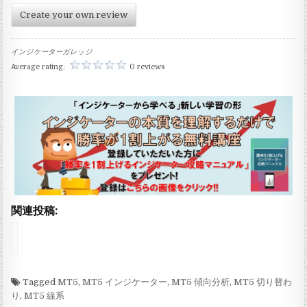
Create your own review
インジケーターガレッジ
Average rating:
0 reviews
関連投稿:
イ
ン
ジ
ケ
ー
Tagged
MT5
,
MT5 インジケーター
,
MT5 傾向分析
,
MT5 切り替わ
タ
り
,
MT5 線系
ー