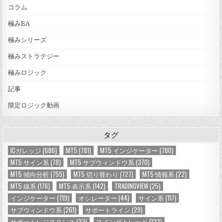
コラム
極みEA
極みシリーズ
極みストラテジー
極みロジック
記事
限定ロジック動画
タグ
ICガレッジ
(686)
MT5
(781)
MT5 インジケーター
(780)
MT5 サイン系
(78)
MT5 サブウィンドウ系
(370)
MT5 傾向分析
(755)
MT5 切り替わり
(727)
MT5 情報系
(22)
MT5 線系
(176)
MT5 表示系
(142)
TRADINGVIEW
(25)
インジケーター
(719)
オシレーター
(44)
サイン系
(117)
サブウィンドウ系
(261)
サポートライン
(29)
サポートレジスタンス
(23)
スイングトレード
(123)