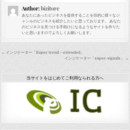
「
Author:
bizitore
i
b
あなたにあったビジネスを提供することを目的に様々なジ
b
ャンルのビジネスを紹介したいと思っております。 あなた
f
のビジネスを見つける手助けになるようなサイトを作りた
i
いと思いますのでよろしくお願いします。
l
l
」
投
← インジケーター「Super trend – extended」
稿
インジケーター「super-signals」 →
ナ
ビ
当サイトをはじめてご利用なられる方へ
ゲ
ー
シ
ョ
ン