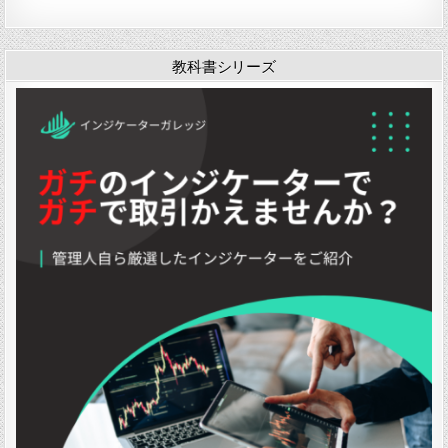
ジ
ケ
ー
タ
教科書シリーズ
ー
「
i
b
b
f
i
l
l
」