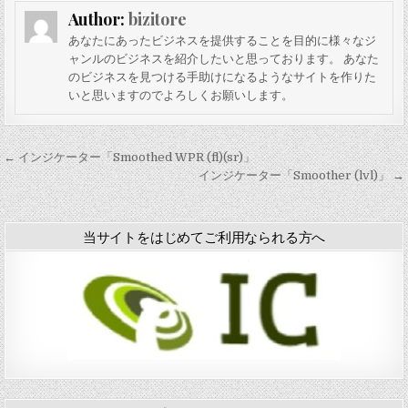
「
Author:
bizitore
i
b
あなたにあったビジネスを提供することを目的に様々なジ
b
ャンルのビジネスを紹介したいと思っております。 あなた
f
のビジネスを見つける手助けになるようなサイトを作りた
i
いと思いますのでよろしくお願いします。
l
l
」
投
← インジケーター「Smoothed WPR (fl)(sr)」
稿
インジケーター「Smoother (lvl)」 →
ナ
ビ
当サイトをはじめてご利用なられる方へ
ゲ
ー
シ
ョ
ン