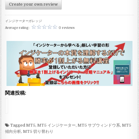
Create your own review
インジケーターガレッジ
Average rating:
0 reviews
関連投稿:
イ
ン
ジ
ケ
ー
Tagged
MT5
,
MT5 インジケーター
,
MT5 サブウィンドウ系
,
MT5
タ
傾向分析
,
MT5 切り替わり
ー