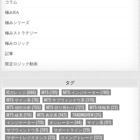
コラム
極みEA
極みシリーズ
極みストラテジー
極みロジック
記事
限定ロジック動画
タグ
ICガレッジ
(686)
MT5
(781)
MT5 インジケーター
(780)
MT5 サイン系
(78)
MT5 サブウィンドウ系
(370)
MT5 傾向分析
(755)
MT5 切り替わり
(727)
MT5 情報系
(22)
MT5 線系
(176)
MT5 表示系
(142)
TRADINGVIEW
(25)
インジケーター
(719)
オシレーター
(44)
サイン系
(117)
サブウィンドウ系
(261)
サポートライン
(29)
サポートレジスタンス
(23)
スイングトレード
(123)