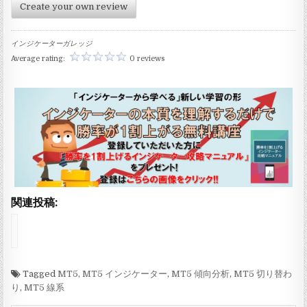
Create your own review
インジケーターガレッジ
Average rating:
0 reviews
関連投稿:
イ
ン
ジ
ケ
ー
Tagged
MT5
,
MT5 インジケーター
,
MT5 傾向分析
,
MT5 切り替わ
タ
り
,
MT5 線系
ー