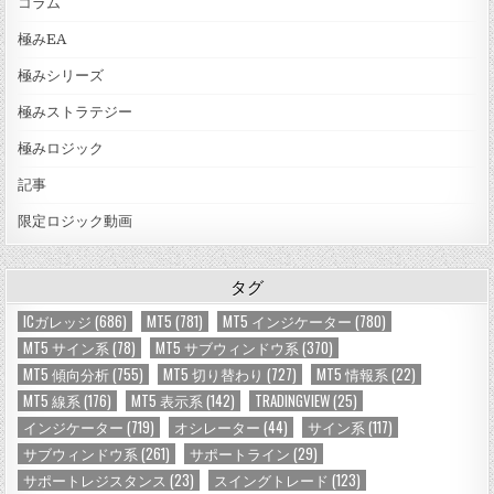
コラム
極みEA
極みシリーズ
極みストラテジー
極みロジック
記事
限定ロジック動画
タグ
ICガレッジ
(686)
MT5
(781)
MT5 インジケーター
(780)
MT5 サイン系
(78)
MT5 サブウィンドウ系
(370)
MT5 傾向分析
(755)
MT5 切り替わり
(727)
MT5 情報系
(22)
MT5 線系
(176)
MT5 表示系
(142)
TRADINGVIEW
(25)
インジケーター
(719)
オシレーター
(44)
サイン系
(117)
サブウィンドウ系
(261)
サポートライン
(29)
サポートレジスタンス
(23)
スイングトレード
(123)