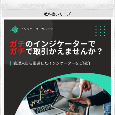
ケ
ー
タ
教科書シリーズ
ー
「
i
b
b
f
i
l
l
」