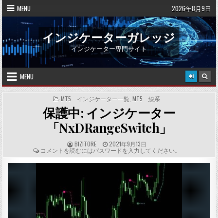
Skip
MENU
2026年8月9日
to
content
インジケーターガレッジ
インジケーター専門サイト
MENU
POSTED
MT5 インジケーター一覧
,
MT5 線系
IN
保護中: インジケーター
「NxDRangeSwitch」
A
P
BIZITORE
2021年9月13日
U
U
C
コメントを読むにはパスワードを入力してください。
T
B
O
H
L
M
O
I
M
R
S
E
:
H
N
E
T
D
S
D
:
A
T
E