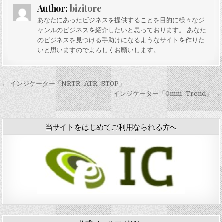
「
Author:
bizitore
i
b
あなたにあったビジネスを提供することを目的に様々なジ
b
ャンルのビジネスを紹介したいと思っております。 あなた
f
のビジネスを見つける手助けになるようなサイトを作りた
i
いと思いますのでよろしくお願いします。
l
l
」
投
← インジケーター「NRTR_ATR_STOP」
稿
インジケーター「Omni_Trend」 →
ナ
ビ
当サイトをはじめてご利用なられる方へ
ゲ
ー
シ
ョ
ン