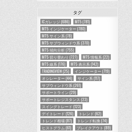
タグ
ICガレッジ
(686)
MT5
(781)
MT5 インジケーター
(780)
MT5 サイン系
(78)
MT5 サブウィンドウ系
(370)
MT5 傾向分析
(755)
MT5 切り替わり
(727)
MT5 情報系
(22)
MT5 線系
(176)
MT5 表示系
(142)
TRADINGVIEW
(25)
インジケーター
(719)
オシレーター
(44)
サイン系
(117)
サブウィンドウ系
(261)
サポートライン
(29)
サポートレジスタンス
(23)
スイングトレード
(123)
デイトレード
(126)
トレンド
(62)
トレンド相場
(87)
トレンド転換
(74)
ヒストグラム
(61)
ブレイクアウト
(89)