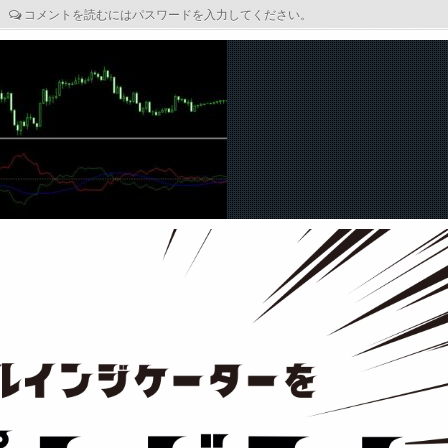
C
コメントを読むにはパスワードを入力してください。
O
M
M
E
N
T
S
: