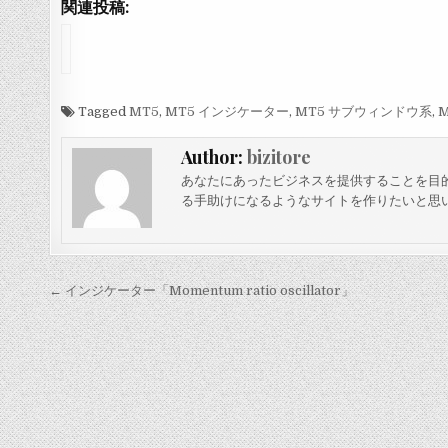
関連投稿:
イ
ン
ジ
ケ
ー
Tagged
MT5
,
MT5 インジケーター
,
MT5 サブウィンドウ系
,
タ
ー
Author:
bizitore
「
i
あなたにあったビジネスを提供することを目
b
る手助けになるようなサイトを作りたいと思
b
f
i
l
l
投
← インジケーター「Momentum ratio oscillator」
」
稿
ナ
ビ
ゲ
ー