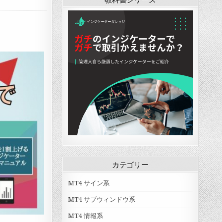
ー
「
i
b
b
f
i
l
l
」
カテゴリー
MT4 サイン系
MT4 サブウィンドウ系
MT4 情報系