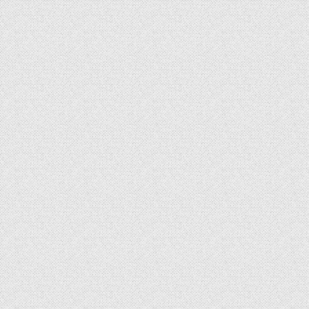
シ
ョ
ン