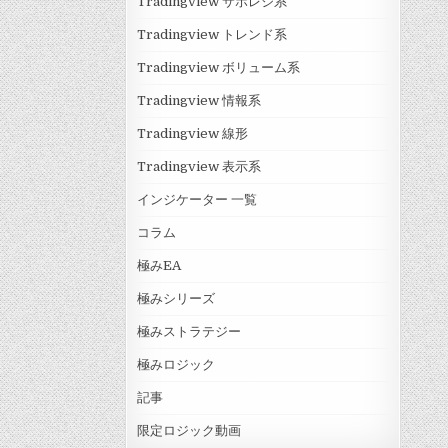
Tradingview サポレジ系
Tradingview トレンド系
Tradingview ボリューム系
Tradingview 情報系
Tradingview 線形
Tradingview 表示系
インジケーター 一覧
コラム
極みEA
極みシリーズ
極みストラテジー
極みロジック
記事
限定ロジック動画