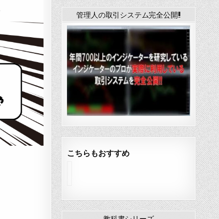
管理人の取引システム完全公開!!
こちらもおすすめ
イ
ン
ジ
ケ
ー
タ
教科書シリーズ