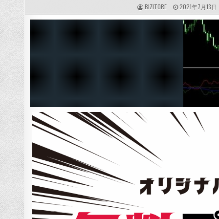
A
P
BIZITORE
2021年7月13日
U
U
T
B
H
L
O
I
R
S
:
H
E
D
D
A
T
E
: