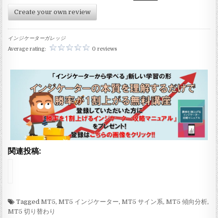
Create your own review
インジケーターガレッジ
Average rating:
0 reviews
関連投稿:
イ
ン
ジ
ケ
ー
Tagged
MT5
,
MT5 インジケーター
,
MT5 サイン系
,
MT5 傾向分析
,
タ
MT5 切り替わり
ー