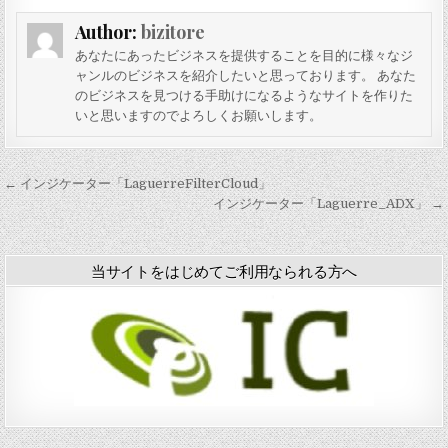
「
Author:
bizitore
i
b
あなたにあったビジネスを提供することを目的に様々なジ
b
ャンルのビジネスを紹介したいと思っております。 あなた
f
のビジネスを見つける手助けになるようなサイトを作りた
i
いと思いますのでよろしくお願いします。
l
l
」
投
← インジケーター「LaguerreFilterCloud」
稿
インジケーター「Laguerre_ADX」 →
ナ
ビ
当サイトをはじめてご利用なられる方へ
ゲ
ー
シ
ョ
ン