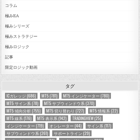
コラム
極みEA
極みシリーズ
極みストラテジー
極みロジック
記事
限定ロジック動画
タグ
ICガレッジ
(686)
MT5
(781)
MT5 インジケーター
(780)
MT5 サイン系
(78)
MT5 サブウィンドウ系
(370)
MT5 傾向分析
(755)
MT5 切り替わり
(727)
MT5 情報系
(22)
MT5 線系
(176)
MT5 表示系
(142)
TRADINGVIEW
(25)
インジケーター
(719)
オシレーター
(44)
サイン系
(117)
サブウィンドウ系
(261)
サポートライン
(29)