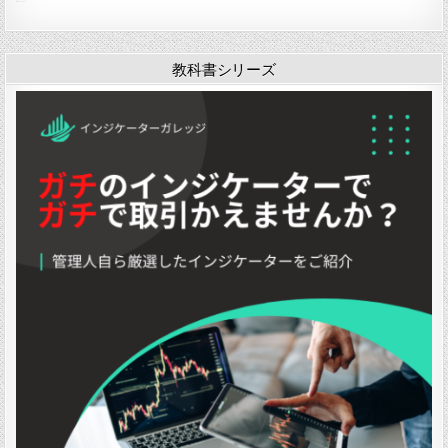
ジ
ケ
ー
タ
教科書シリーズ
ー
「
i
b
b
f
i
l
l
」