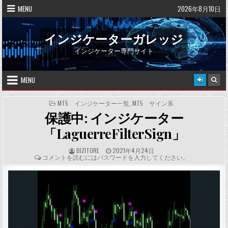
Skip
MENU
2026年8月10日
to
content
インジケーターガレッジ
インジケーター専門サイト
MENU
POSTED
MT5 インジケーター一覧
,
MT5 サイン系
IN
保護中: インジケーター
「LaguerreFilterSign」
A
P
BIZITORE
2021年4月24日
U
U
C
コメントを読むにはパスワードを入力してください。
T
B
O
H
L
M
O
I
M
R
S
E
:
H
N
E
T
D
S
D
:
A
T
E