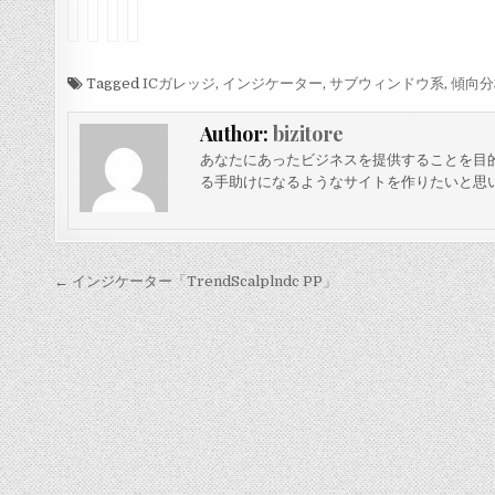
イ
イ
イ
イ
ン
ン
ン
ン
ジ
ジ
ジ
ジ
ケ
ケ
ケ
ケ
ー
Tagged
ー
ー
ー
ICガレッジ
,
インジケーター
,
サブウィンドウ系
,
傾向分
タ
タ
タ
タ
ー
ー
ー
ー
Author:
bizitore
「
「
「
「
K
K
O
O
あなたにあったビジネスを提供することを目
a
D
B
z
る手助けになるようなサイトを作りたいと思
s
J
T
F
e
」
R
X
P
」
D
e
1
a
I
投
← インジケーター「TrendScalplndc PP」
k
n
稿
O
d
s
A
ナ
c
E
ビ
i
S
l
v
ゲ
a
1
t
0
ー
o
」
シ
r
v