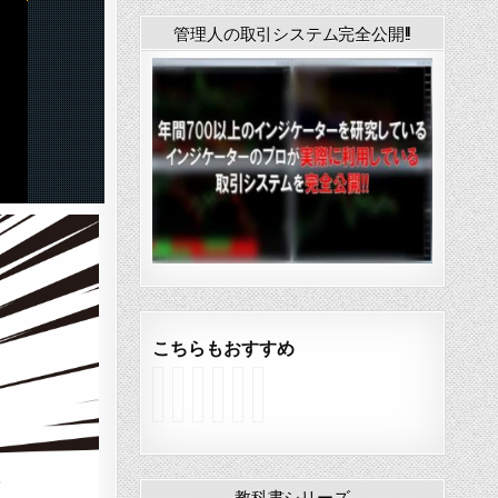
管理人の取引システム完全公開!!
こちらもおすすめ
イ
イ
イ
イ
イ
イ
ン
ン
ン
ン
ン
ン
ジ
ジ
ジ
ジ
ジ
ジ
ケ
ケ
ケ
ケ
ケ
ケ
ー
ー
ー
ー
ー
ー
タ
タ
タ
タ
タ
タ
教科書シリーズ