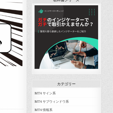
ー
ー
ー
ー
ー
ー
「
「
「
「
「
「
K
K
O
O
B
K
a
D
B
z
a
A
s
J
T
F
c
M
e
」
R
X
k
A
P
」
D
T
R
e
1
o
e
a
I
F
v
k
n
u
」
O
d
t
s
A
u
c
E
r
i
S
e
l
v
-
a
1
B
t
0
」
o
」
r
v
カテゴリー
1
」
MT4 サイン系
MT4 サブウィンドウ系
MT4 情報系