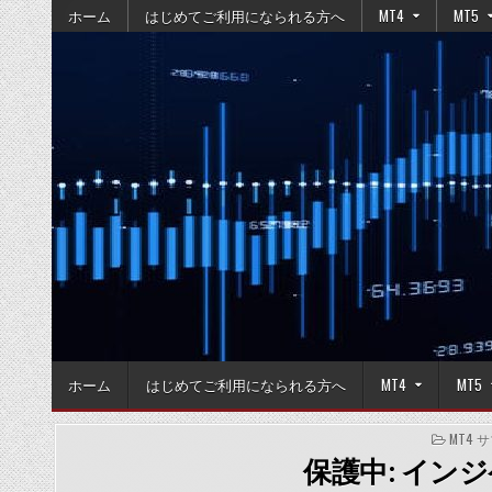
Skip
ホーム
はじめてご利用になられる方へ
MT4
MT5
to
content
ホーム
はじめてご利用になられる方へ
MT4
MT5
POSTE
MT4
IN
保護中: インジケ