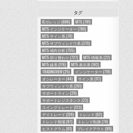
タグ
ICガレッジ
(686)
MT5
(781)
MT5 インジケーター
(780)
MT5 サイン系
(78)
MT5 サブウィンドウ系
(370)
MT5 傾向分析
(755)
MT5 切り替わり
(727)
MT5 情報系
(22)
MT5 線系
(176)
MT5 表示系
(142)
TRADINGVIEW
(25)
インジケーター
(719)
オシレーター
(44)
サイン系
(117)
サブウィンドウ系
(261)
サポートライン
(29)
サポートレジスタンス
(23)
スイングトレード
(123)
デイトレード
(126)
トレンド
(62)
トレンド相場
(87)
トレンド転換
(74)
ヒストグラム
(61)
ブレイクアウト
(89)