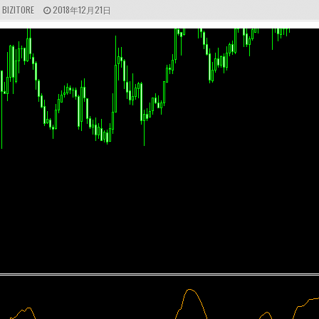
A
P
BIZITORE
2018年12月21日
U
U
T
B
H
L
O
I
R
S
:
H
E
D
D
A
T
E
: