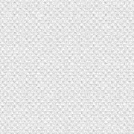
ョ
1
」
ン