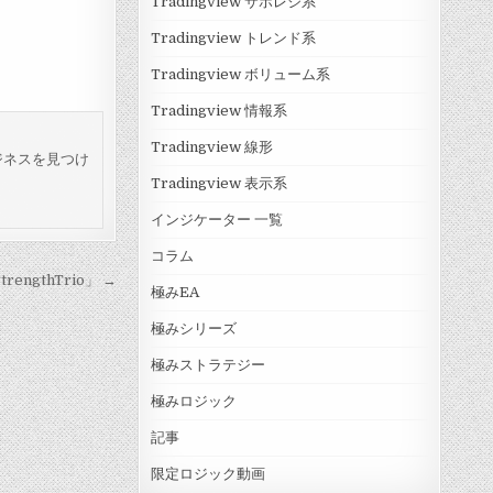
Tradingview サポレジ系
Tradingview トレンド系
Tradingview ボリューム系
Tradingview 情報系
Tradingview 線形
ジネスを見つけ
Tradingview 表示系
インジケーター 一覧
コラム
engthTrio」 →
極みEA
極みシリーズ
極みストラテジー
極みロジック
記事
限定ロジック動画