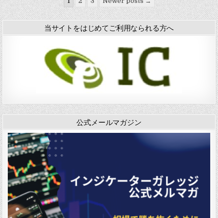
投
1
2
3
Newer posts →
稿
の
当サイトをはじめてご利用なられる方へ
ペ
ー
ジ
送
り
公式メールマガジン