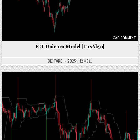
0 COMMENT
ICT Unicorn Model [LuxAlgo]
BIZITORE
2025年12月6日
Posted
in