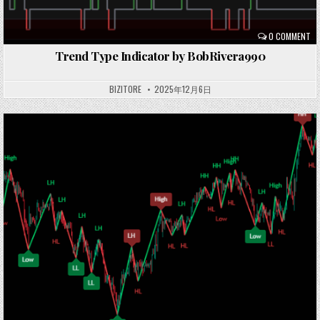
0 COMMENT
Trend Type Indicator by BobRivera990
BIZITORE
2025年12月6日
Posted
in