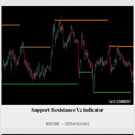
Posted
in
0 COMMENT
Support/Resistance V2 Indicator
BIZITORE
2025年11月14日