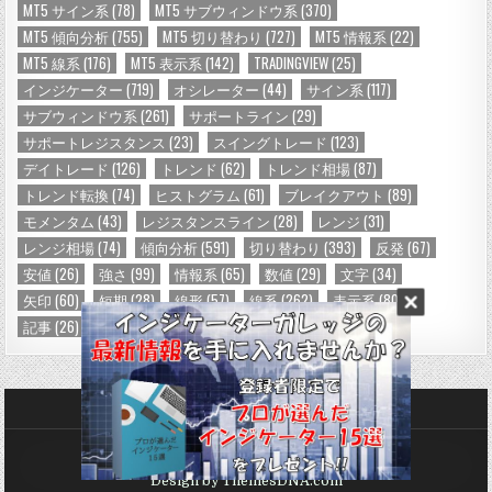
MT5 サイン系
(78)
MT5 サブウィンドウ系
(370)
MT5 傾向分析
(755)
MT5 切り替わり
(727)
MT5 情報系
(22)
MT5 線系
(176)
MT5 表示系
(142)
TRADINGVIEW
(25)
インジケーター
(719)
オシレーター
(44)
サイン系
(117)
サブウィンドウ系
(261)
サポートライン
(29)
サポートレジスタンス
(23)
スイングトレード
(123)
デイトレード
(126)
トレンド
(62)
トレンド相場
(87)
トレンド転換
(74)
ヒストグラム
(61)
ブレイクアウト
(89)
モメンタム
(43)
レジスタンスライン
(28)
レンジ
(31)
レンジ相場
(74)
傾向分析
(591)
切り替わり
(393)
反発
(67)
安値
(26)
強さ
(99)
情報系
(65)
数値
(29)
文字
(34)
矢印
(60)
短期
(28)
線形
(57)
線系
(262)
表示系
(80)
記事
(26)
記号
(24)
高値
(26)
２色
(88)
Copyright © 2026 インジケーターガレッジ
Design by ThemesDNA.com