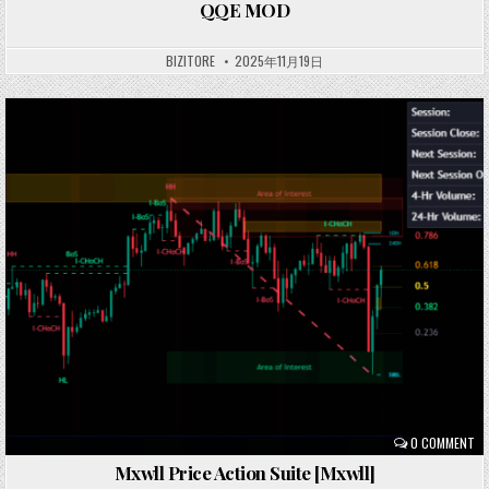
QQE MOD
BIZITORE
2025年11月19日
Posted
in
0 COMMENT
Mxwll Price Action Suite [Mxwll]