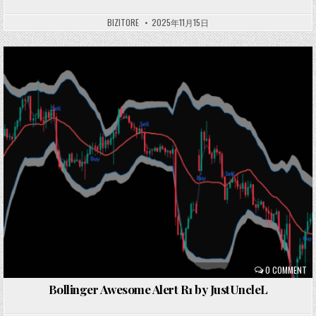
BIZITORE
2025年11月15日
Posted
in
0 COMMENT
Bollinger Awesome Alert R1 by JustUncleL