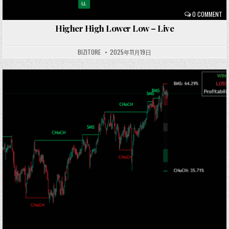
0 COMMENT
Higher High Lower Low – Live
BIZITORE
2025年11月19日
Posted
in