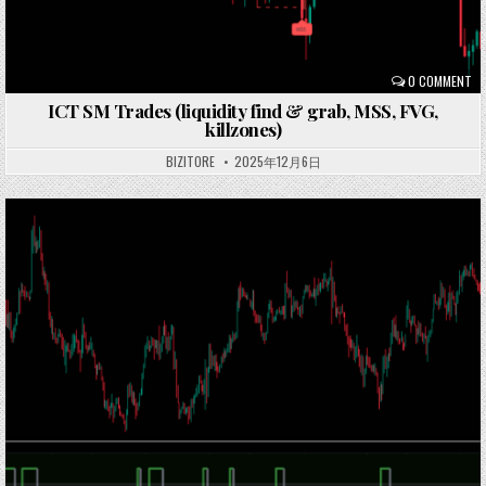
0 COMMENT
ICT SM Trades (liquidity find & grab, MSS, FVG,
killzones)
BIZITORE
2025年12月6日
Posted
in