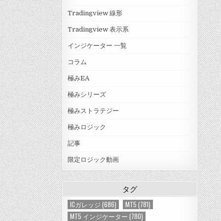
Tradingview 線形
Tradingview 表示系
インジケーター 一覧
コラム
極みEA
極みシリーズ
極みストラテジー
極みロジック
記事
限定ロジック動画
タグ
ICガレッジ
(686)
MT5
(781)
MT5 インジケーター
(780)