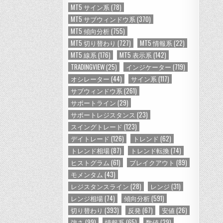
MT5 サイン系
(78)
MT5 サブウィンドウ系
(370)
MT5 傾向分析
(755)
MT5 切り替わり
(727)
MT5 情報系
(22)
MT5 線系
(176)
MT5 表示系
(142)
TRADINGVIEW
(25)
インジケーター
(719)
オシレーター
(44)
サイン系
(117)
サブウィンドウ系
(261)
サポートライン
(29)
サポートレジスタンス
(23)
スイングトレード
(123)
デイトレード
(126)
トレンド
(62)
トレンド相場
(87)
トレンド転換
(74)
ヒストグラム
(61)
ブレイクアウト
(89)
モメンタム
(43)
レジスタンスライン
(28)
レンジ
(31)
レンジ相場
(74)
傾向分析
(591)
切り替わり
(393)
反発
(67)
安値
(26)
強さ
(99)
情報系
(65)
数値
(29)