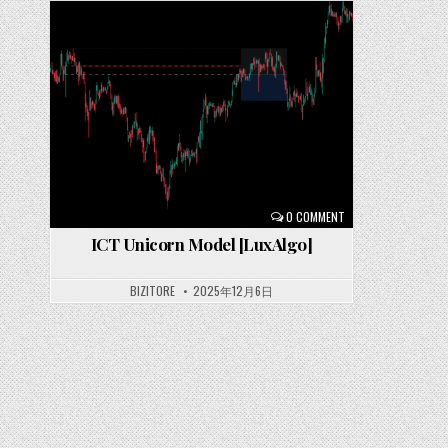
Posted
in
0 COMMENT
ICT Unicorn Model [LuxAlgo]
BIZITORE
2025年12月6日