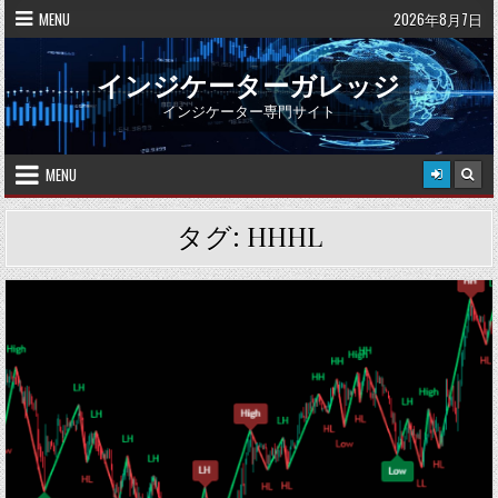
Skip
MENU
2026年8月7日
to
content
インジケーターガレッジ
インジケーター専門サイト
MENU
タグ:
HHHL
Posted
in