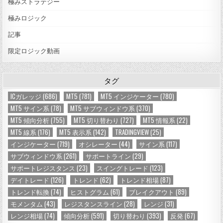
極みストラテジー
極みロジック
記事
限定ロジック動画
タグ
ICガレッジ
(686)
MT5
(781)
MT5 インジケーター
(780)
MT5 サイン系
(78)
MT5 サブウィンドウ系
(370)
MT5 傾向分析
(755)
MT5 切り替わり
(727)
MT5 情報系
(22)
MT5 線系
(176)
MT5 表示系
(142)
TRADINGVIEW
(25)
インジケーター
(719)
オシレーター
(44)
サイン系
(117)
サブウィンドウ系
(261)
サポートライン
(29)
サポートレジスタンス
(23)
スイングトレード
(123)
デイトレード
(126)
トレンド
(62)
トレンド相場
(87)
トレンド転換
(74)
ヒストグラム
(61)
ブレイクアウト
(89)
モメンタム
(43)
レジスタンスライン
(28)
レンジ
(31)
レンジ相場
(74)
傾向分析
(591)
切り替わり
(393)
反発
(67)