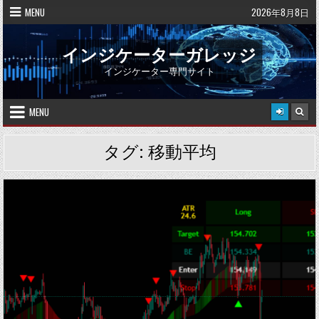
Skip
MENU
2026年8月8日
to
content
インジケーターガレッジ
インジケーター専門サイト
MENU
タグ:
移動平均
Posted
in