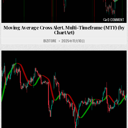
0 COMMENT
Moving Average Cross Alert, Multi-Timeframe (MTF) (by
ChartArt)
BIZITORE
2025年11月10日
Posted
in