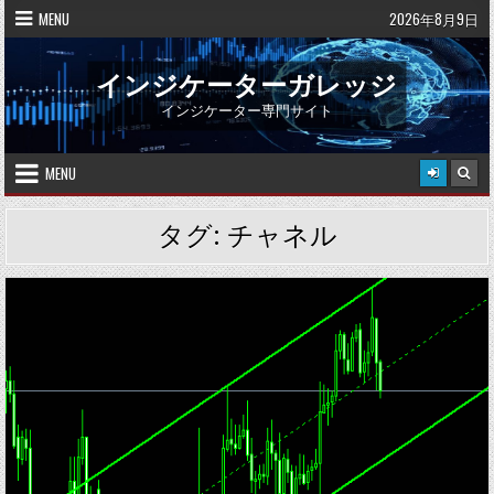
Skip
MENU
2026年8月9日
to
content
インジケーターガレッジ
インジケーター専門サイト
MENU
タグ:
チャネル
Posted
in