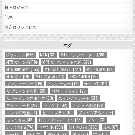
極みロジック
記事
限定ロジック動画
タグ
ICガレッジ
(686)
MT5
(781)
MT5 インジケーター
(780)
MT5 サイン系
(78)
MT5 サブウィンドウ系
(370)
MT5 傾向分析
(755)
MT5 切り替わり
(727)
MT5 情報系
(22)
MT5 線系
(176)
MT5 表示系
(142)
TRADINGVIEW
(25)
インジケーター
(719)
オシレーター
(44)
サイン系
(117)
サブウィンドウ系
(261)
サポートライン
(29)
サポートレジスタンス
(23)
スイングトレード
(123)
デイトレード
(126)
トレンド
(62)
トレンド相場
(87)
トレンド転換
(74)
ヒストグラム
(61)
ブレイクアウト
(89)
モメンタム
(43)
レジスタンスライン
(28)
レンジ
(31)
レンジ相場
(74)
傾向分析
(591)
切り替わり
(393)
反発
(67)
安値
(26)
強さ
(99)
情報系
(65)
数値
(29)
文字
(34)