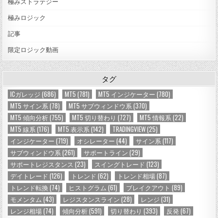
極みストラテジー
極みロジック
記事
限定ロジック動画
タグ
ICガレッジ
(686)
MT5
(781)
MT5 インジケーター
(780)
MT5 サイン系
(78)
MT5 サブウィンドウ系
(370)
MT5 傾向分析
(755)
MT5 切り替わり
(727)
MT5 情報系
(22)
MT5 線系
(176)
MT5 表示系
(142)
TRADINGVIEW
(25)
インジケーター
(719)
オシレーター
(44)
サイン系
(117)
サブウィンドウ系
(261)
サポートライン
(29)
サポートレジスタンス
(23)
スイングトレード
(123)
デイトレード
(126)
トレンド
(62)
トレンド相場
(87)
トレンド転換
(74)
ヒストグラム
(61)
ブレイクアウト
(89)
モメンタム
(43)
レジスタンスライン
(28)
レンジ
(31)
レンジ相場
(74)
傾向分析
(591)
切り替わり
(393)
反発
(67)