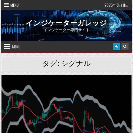
Skip
MENU
2026年8月11日
to
content
インジケーターガレッジ
インジケーター専門サイト
MENU
タグ:
シグナル
Posted
in