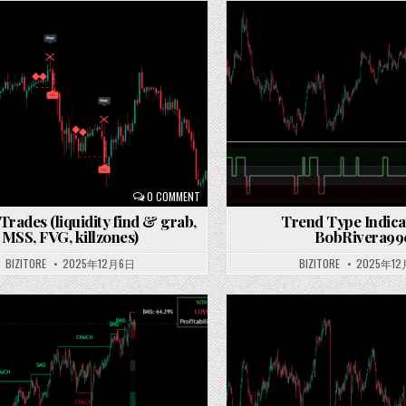
Posted
in
0 COMMENT
rades (liquidity find & grab,
Trend Type Indica
MSS, FVG, killzones)
BobRivera99
BIZITORE
2025年12月6日
BIZITORE
2025年1
Posted
in