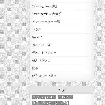
Tradingview 線形
Tradingview 表示系
インジケーター 一覧
コラム
極みEA
極みシリーズ
極みストラテジー
極みロジック
記事
限定ロジック動画
タグ
ICガレッジ
(686)
MT5
(781)
MT5 インジケーター
(780)