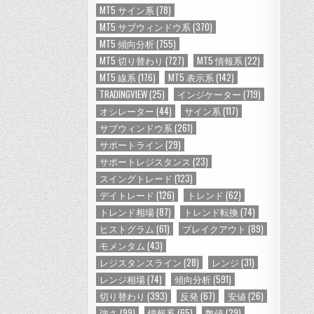
MT5 サイン系
(78)
MT5 サブウィンドウ系
(370)
MT5 傾向分析
(755)
MT5 切り替わり
(727)
MT5 情報系
(22)
MT5 線系
(176)
MT5 表示系
(142)
TRADINGVIEW
(25)
インジケーター
(719)
オシレーター
(44)
サイン系
(117)
サブウィンドウ系
(261)
サポートライン
(29)
サポートレジスタンス
(23)
スイングトレード
(123)
デイトレード
(126)
トレンド
(62)
トレンド相場
(87)
トレンド転換
(74)
ヒストグラム
(61)
ブレイクアウト
(89)
モメンタム
(43)
レジスタンスライン
(28)
レンジ
(31)
レンジ相場
(74)
傾向分析
(591)
切り替わり
(393)
反発
(67)
安値
(26)
強さ
(99)
情報系
(65)
数値
(29)