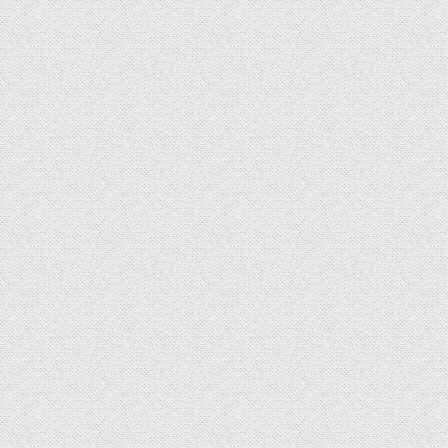
稿
の
ペ
ー
ジ
送
り