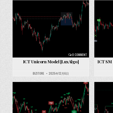
Posted
Posted
in
in
0 COMMENT
ICT Unicorn Model [LuxAlgo]
ICT SM T
BIZITORE
2025年12月6日
Posted
Posted
in
in