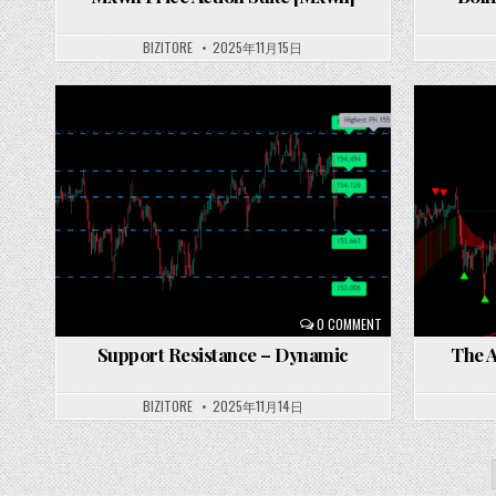
BIZITORE
2025年11月15日
Posted
Posted
in
in
0 COMMENT
Support Resistance – Dynamic
The A
BIZITORE
2025年11月14日
投