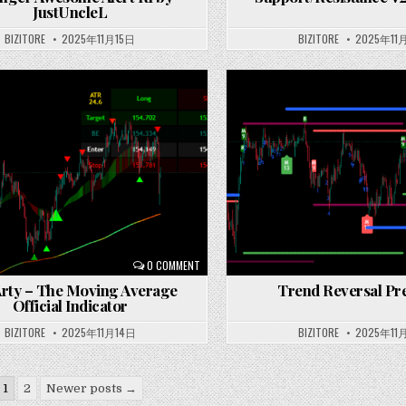
JustUncleL
BIZITORE
2025年11月15日
BIZITORE
2025年11
Posted
in
0 COMMENT
rty – The Moving Average
Trend Reversal Pr
Official Indicator
BIZITORE
2025年11月14日
BIZITORE
2025年11
1
2
Newer posts →