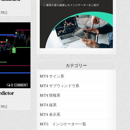
月14日
カテゴリー
MT4 サイン系
0 COMMENT
MT4 サブウィンドウ系
edictor
MT4 情報系
MT4 線系
月14日
MT4 表示系
MT5 インジケーター一覧