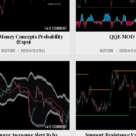
0 COMMENT
Money Concepts Probability
QQE MOD
(Expo)
BIZITORE
2025年11月19日
BIZITORE
2025年11
Posted
in
0 COMMENT
inger Awesome Alert R1 by
Support/Resistance V2