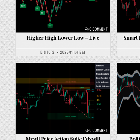
0 COMMENT
Higher High Lower Low – Live
Smart 
BIZITORE
2025年11月19日
Posted
Posted
in
in
0 COMMENT
Mxwll Price Action Suite [Mxwll]
Boll