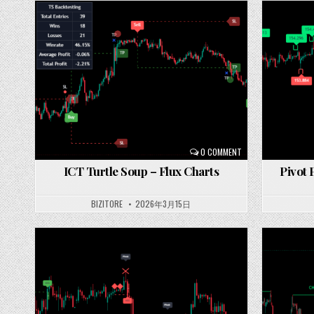
Posted
Posted
in
in
0 COMMENT
ICT Turtle Soup – Flux Charts
Pivot 
BIZITORE
2026年3月15日
Posted
Posted
in
in