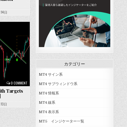
月14日
カテゴリー
MT4 サイン系
0 COMMENT
MT4 サブウィンドウ系
ith Targets
MT4 情報系
]
MT4 線系
月13日
MT4 表示系
MT5 インジケーター一覧