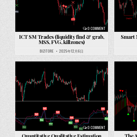
0 COMMENT
ICT SM Trades (liquidity find & grab,
Smart 
MSS, FVG, killzones)
BIZITORE
2025年12月6日
Posted
Posted
in
in
0 COMMENT
Quantitative Qualitative Estimation
The A