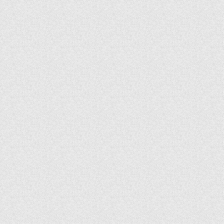
稿
の
ペ
ー
ジ
送
り