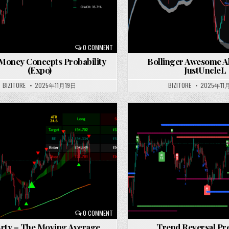
0 COMMENT
Money Concepts Probability
Bollinger Awesome Al
(Expo)
JustUncleL
BIZITORE
2025年11月19日
BIZITORE
2025年11
Posted
in
0 COMMENT
rty – The Moving Average
Trend Reversal Pr