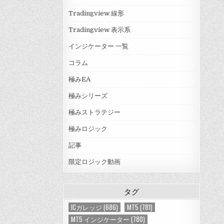
Tradingview 線形
Tradingview 表示系
インジケーター 一覧
コラム
極みEA
極みシリーズ
極みストラテジー
極みロジック
記事
限定ロジック動画
タグ
ICガレッジ
(686)
MT5
(781)
MT5 インジケーター
(780)