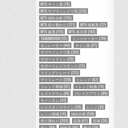
MT5 サイン系
(78)
MT5 サブウィンドウ系
(370)
MT5 傾向分析
(755)
MT5 切り替わり
(727)
MT5 情報系
(22)
MT5 線系
(176)
MT5 表示系
(142)
TRADINGVIEW
(25)
インジケーター
(719)
オシレーター
(44)
サイン系
(117)
サブウィンドウ系
(261)
サポートライン
(29)
サポートレジスタンス
(23)
スイングトレード
(123)
デイトレード
(126)
トレンド
(62)
トレンド相場
(87)
トレンド転換
(74)
ヒストグラム
(61)
ブレイクアウト
(89)
モメンタム
(43)
レジスタンスライン
(28)
レンジ
(31)
レンジ相場
(74)
傾向分析
(591)
切り替わり
(393)
反発
(67)
安値
(26)
強さ
(99)
情報系
(65)
数値
(29)