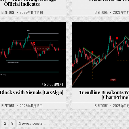
Official Indicator
BIZITORE
2025年11月14日
BIZITORE
2025年11
Posted
in
0 COMMENT
Blocks with Signals [LuxAlgo]
Trendline Breakouts W
[ChartPrime
BIZITORE
2025年11月13日
BIZITORE
2025年11
2
3
Newer posts →