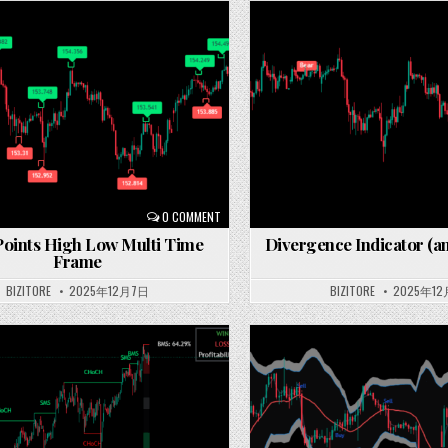
Posted
in
0 COMMENT
Points High Low Multi Time
Divergence Indicator (an
Frame
BIZITORE
2025年12月7日
BIZITORE
2025年1
Posted
in