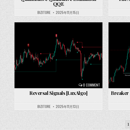
QQE
BIZITORE
2025年11月15日
Posted
Posted
in
in
0 COMMENT
Reversal Signals [LuxAlgo]
Breaker 
BIZITORE
2025年11月13日
投
1