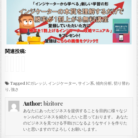
関連投稿:
イ
イ
イ
イ
ン
ン
ン
ン
ジ
ジ
ジ
ジ
ケ
ケ
ケ
ケ
ー
Tagged
ー
ー
ー
ICガレッジ
,
インジケーター
,
サイン系
,
傾向分析
,
切り替わ
タ
タ
タ
タ
り
,
強さ
ー
ー
ー
ー
「
「
「
「
Author:
bizitore
K
Y
y
Y
a
A
e
A
あなたにあったビジネスを提供することを目的に様々なジ
w
N
f
N
ャンルのビジネスを紹介したいと思っております。 あなた
a
S
e
S
のビジネスを見つける手助けになるようなサイトを作りた
s
I
k
I
いと思いますのでよろしくお願いします。
e
N
t
N
O
D
」
D