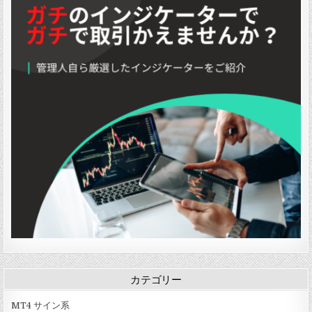
s
I
k
R
p
I
e
N
t
e
o
N
O
D
」
v
s
D
s
2
」
i
0
y
0
t
4
o
1
i
」
S
」
o
t
n
o
m
c
a
h
」
a
s
t
i
c
H
i
s
t
o
g
r
カテゴリー
a
m
」
MT4 サイン系