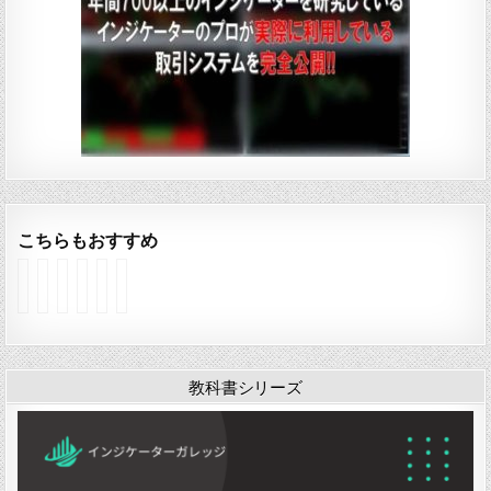
こちらもおすすめ
イ
イ
イ
イ
イ
イ
ン
ン
ン
ン
ン
ン
ジ
ジ
ジ
ジ
ジ
ジ
ケ
ケ
ケ
ケ
ケ
ケ
ー
ー
ー
ー
ー
ー
タ
タ
タ
タ
タ
タ
教科書シリーズ
ー
ー
ー
ー
ー
ー
「
「
「
「
「
「
K
Y
y
K
o
Y
a
A
e
A
p
A
w
N
f
M
e
N
a
S
e
A
n
S