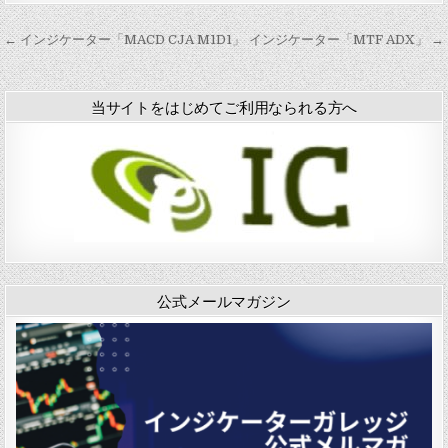
s
2
0
y
0
4
投
← インジケーター「MACD CJA M1D1」
インジケーター「MTF ADX」 →
o
1
」
稿
S
」
t
ナ
o
当サイトをはじめてご利用なられる方へ
c
ビ
h
ゲ
a
s
ー
t
i
シ
c
ョ
H
i
ン
s
t
公式メールマガジン
o
g
r
a
m
」