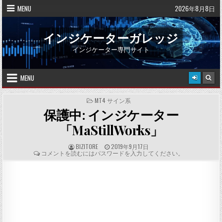
Skip
MENU
2026年8月8日
to
content
インジケーターガレッジ
インジケーター専門サイト
MENU
POSTED
MT4 サイン系
IN
保護中: インジケーター
「MaStillWorks」
A
P
BIZITORE
2019年9月17日
U
U
C
コメントを読むにはパスワードを入力してください。
T
B
O
H
L
M
O
I
M
R
S
E
:
H
N
E
T
D
S
D
:
A
T
E