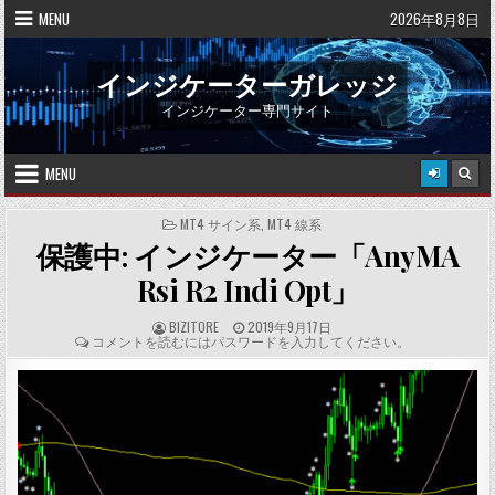
Skip
MENU
2026年8月8日
to
content
インジケーターガレッジ
インジケーター専門サイト
MENU
POSTED
MT4 サイン系
,
MT4 線系
IN
保護中: インジケーター「AnyMA
Rsi R2 Indi Opt」
A
P
BIZITORE
2019年9月17日
U
U
C
コメントを読むにはパスワードを入力してください。
T
B
O
H
L
M
O
I
M
R
S
E
:
H
N
E
T
D
S
D
:
A
T
E