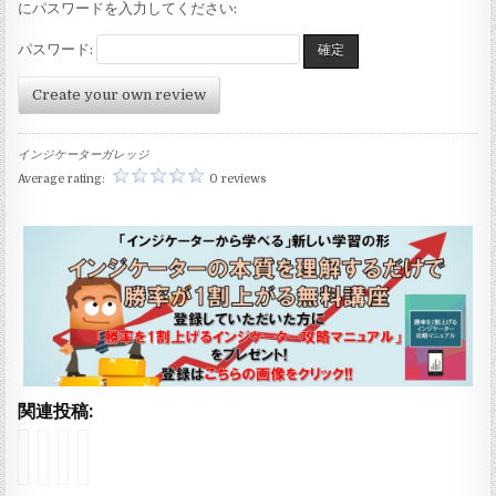
にパスワードを入力してください:
パスワード:
Create your own review
インジケーターガレッジ
Average rating:
0 reviews
関連投稿:
イ
イ
イ
イ
ン
ン
ン
ン
ジ
ジ
ジ
ジ