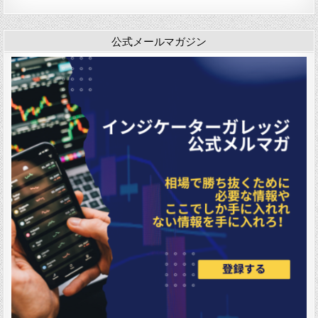
i
ン
s
t
公式メールマガジン
o
g
r
a
m
」