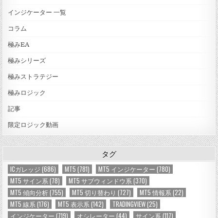
インジケーター 一覧
コラム
極みEA
極みシリーズ
極みストラテジー
極みロジック
記事
限定ロジック動画
タグ
ICガレッジ
(686)
MT5
(781)
MT5 インジケーター
(780)
MT5 サイン系
(78)
MT5 サブウィンドウ系
(370)
MT5 傾向分析
(755)
MT5 切り替わり
(727)
MT5 情報系
(22)
MT5 線系
(176)
MT5 表示系
(142)
TRADINGVIEW
(25)
インジケーター
(719)
オシレーター
(44)
サイン系
(117)