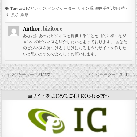
ケ
ケ
ケ
ケ
ー
Tagged
ー
ー
ー
ICガレッジ
,
インジケーター
,
サイン系
,
傾向分析
,
切り替わ
タ
タ
タ
タ
り
,
強さ
,
線形
ー
ー
ー
ー
「
「
「
「
Author:
bizitore
K
Y
y
I
a
A
e
C
あなたにあったビジネスを提供することを目的に様々なジ
w
N
f
W
ャンルのビジネスを紹介したいと思っております。 あなた
a
S
e
R
のビジネスを見つける手助けになるようなサイトを作りた
s
I
k
v
いと思いますのでよろしくお願いします。
e
N
t
0
O
D
」
」
s
2
y
0
投
← インジケーター「AIS1SI」
インジケーター「Ball」 →
o
1
稿
S
」
t
ナ
o
当サイトをはじめてご利用なられる方へ
c
ビ
h
ゲ
a
s
ー
t
i
シ
c
ョ
H