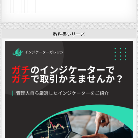
イ
イ
イ
イ
イ
イ
ン
ン
ン
ン
ン
ン
ジ
ジ
ジ
ジ
ジ
ジ
ケ
ケ
ケ
ケ
ケ
ケ
ー
ー
ー
ー
ー
ー
タ
タ
タ
タ
タ
タ
教科書シリーズ
ー
ー
ー
ー
ー
ー
「
「
「
「
「
「
K
Y
y
I
O
Y
a
A
e
C
c
A
w
N
f
W
t
N
a
S
e
R
a
S
s
I
k
v
v
I
e
N
t
0
e
N
O
D
」
」
s
D
s
2
v
0
y
0
4
4
o
1
」
」
S
」
t
o
c
h
a
s
t