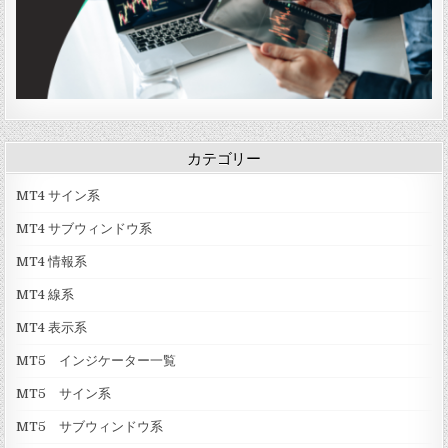
i
c
H
i
s
t
o
g
r
カテゴリー
a
m
」
MT4 サイン系
MT4 サブウィンドウ系
MT4 情報系
MT4 線系
MT4 表示系
MT5 インジケーター一覧
MT5 サイン系
MT5 サブウィンドウ系