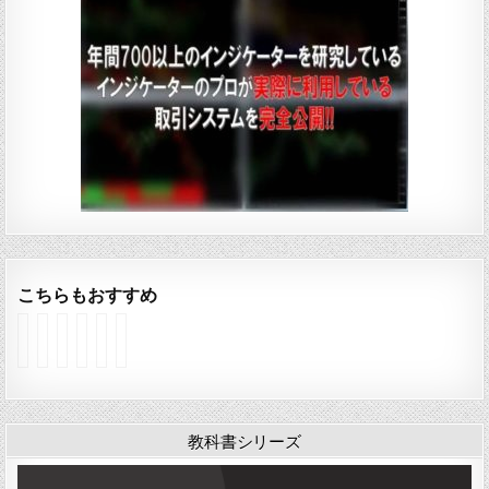
こちらもおすすめ
イ
イ
イ
イ
イ
イ
ン
ン
ン
ン
ン
ン
ジ
ジ
ジ
ジ
ジ
ジ
ケ
ケ
ケ
ケ
ケ
ケ
ー
ー
ー
ー
ー
ー
タ
タ
タ
タ
タ
タ
教科書シリーズ
ー
ー
ー
ー
ー
ー
「
「
「
「
「
「
B
K
O
o
Y
Y