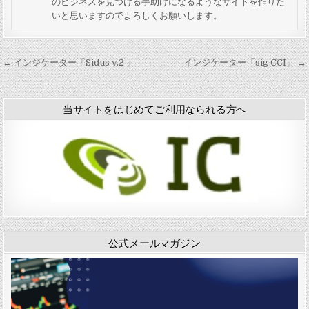
のビジネスを見つける手助けになるようなサイトを作りた
k
a
S
S
いと思いますのでよろしくお願いします。
T
v
I
I
o
e
N
N
F
s
D
D
u
v
0
2
投
← インジケーター「Sidus v.2 」
インジケーター「sig CCI」 →
t
4
4
0
稿
u
」
」
1
r
」
ナ
e
当サイトをはじめてご利用なられる方へ
-
ビ
B
ゲ
」
ー
シ
ョ
ン
公式メールマガジン