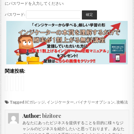
にパスワードを入力してください:
パスワード:
関連投稿:
イ
イ
イ
イ
ン
ン
ン
ン
ジ
ジ
ジ
ジ
ケ
ケ
ケ
ケ
ー
Tagged
ー
ー
ー
ICガレッジ
,
インジケーター
,
バイナリーオプション
,
攻略法
タ
タ
タ
タ
ー
ー
ー
ー
Author:
bizitore
「
「
「
「
B
O
Y
Y
あなたにあったビジネスを提供することを目的に様々なジ
a
c
A
A
ャンルのビジネスを紹介したいと思っております。 あなた
c
t
N
N