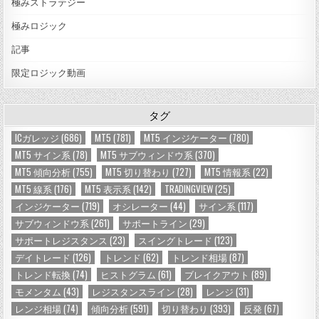
極みストラテジー
極みロジック
記事
限定ロジック動画
タグ
ICガレッジ
(686)
MT5
(781)
MT5 インジケーター
(780)
MT5 サイン系
(78)
MT5 サブウィンドウ系
(370)
MT5 傾向分析
(755)
MT5 切り替わり
(727)
MT5 情報系
(22)
MT5 線系
(176)
MT5 表示系
(142)
TRADINGVIEW
(25)
インジケーター
(719)
オシレーター
(44)
サイン系
(117)
サブウィンドウ系
(261)
サポートライン
(29)
サポートレジスタンス
(23)
スイングトレード
(123)
デイトレード
(126)
トレンド
(62)
トレンド相場
(87)
トレンド転換
(74)
ヒストグラム
(61)
ブレイクアウト
(89)
モメンタム
(43)
レジスタンスライン
(28)
レンジ
(31)
レンジ相場
(74)
傾向分析
(591)
切り替わり
(393)
反発
(67)