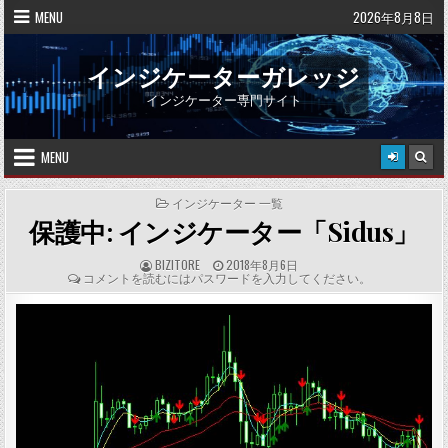
Skip
MENU
2026年8月8日
to
content
インジケーターガレッジ
インジケーター専門サイト
MENU
POSTED
インジケーター 一覧
IN
保護中: インジケーター「Sidus」
A
P
BIZITORE
2018年8月6日
U
U
C
コメントを読むにはパスワードを入力してください。
T
B
O
H
L
M
O
I
M
R
S
E
:
H
N
E
T
D
S
D
:
A
T
E
: