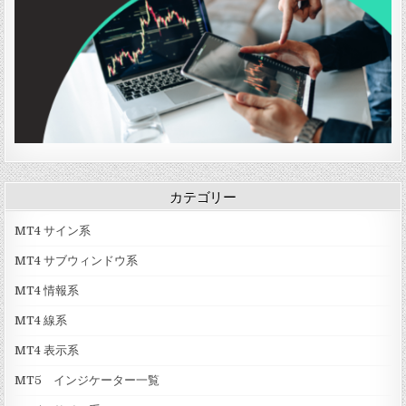
o
n
」
r
t
v
」
1
」
カテゴリー
MT4 サイン系
MT4 サブウィンドウ系
MT4 情報系
MT4 線系
MT4 表示系
MT5 インジケーター一覧