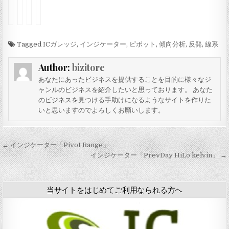
イ
イ
イ
イ
ン
ン
ン
ン
ジ
ジ
ジ
ジ
ケ
ケ
ケ
ケ
ー
Tagged
ー
ー
ー
ICガレッジ
,
インジケーター
,
ピボット
,
傾向分析
,
反発
,
線系
タ
タ
タ
タ
ー
ー
ー
ー
Author:
bizitore
「
「
「
「
O
B
K
O
あなたにあったビジネスを提供することを目的に様々なジ
c
a
a
v
ャンルのビジネスを紹介したいと思っております。 あなた
t
c
s
e
のビジネスを見つける手助けになるようなサイトを作りた
a
k
e
r
いと思いますのでよろしくお願いします。
v
T
P
L
e
o
e
a
s
F
a
y
v
u
k
C
投
← インジケーター「Pivot Range」
4
t
O
h
稿
インジケーター「PrevDay HiLo kelvin」 →
」
u
s
a
r
c
r
ナ
e
i
t
-
l
P
ビ
当サイトをはじめてご利用なられる方へ
B
a
o
ゲ
」
t
i
o
n
ー
r
t
v
」