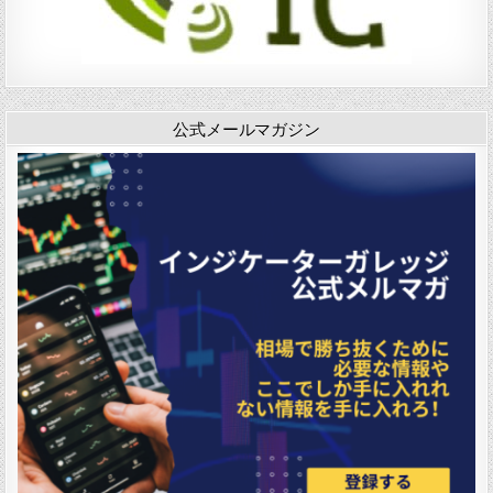
シ
1
ョ
」
ン
公式メールマガジン