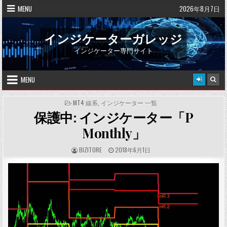
Skip
MENU
2026年8月7日
to
content
インジケーターガレッジ
インジケーター専門サイト
MENU
POSTED
MT4 線系
,
インジケーター 一覧
IN
保護中: インジケーター「P
Monthly」
A
P
BIZITORE
2018年6月1日
U
U
T
B
H
L
O
I
R
S
:
H
E
D
D
A
T
E