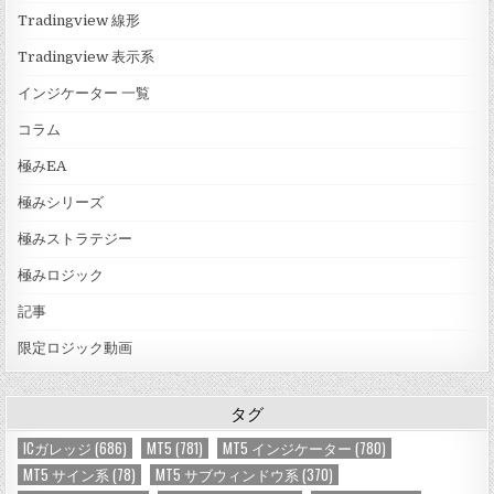
Tradingview 線形
Tradingview 表示系
インジケーター 一覧
コラム
極みEA
極みシリーズ
極みストラテジー
極みロジック
記事
限定ロジック動画
タグ
ICガレッジ
(686)
MT5
(781)
MT5 インジケーター
(780)
MT5 サイン系
(78)
MT5 サブウィンドウ系
(370)