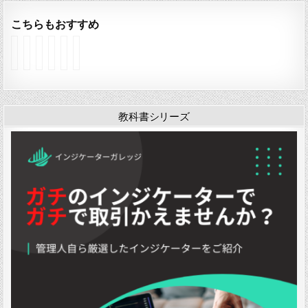
こちらもおすすめ
イ
イ
イ
イ
イ
イ
ン
ン
ン
ン
ン
ン
ジ
ジ
ジ
ジ
ジ
ジ
ケ
ケ
ケ
ケ
ケ
ケ
ー
ー
ー
ー
ー
ー
タ
タ
タ
タ
タ
タ
教科書シリーズ
ー
ー
ー
ー
ー
ー
「
「
「
「
「
「
O
B
K
K
O
O
c
a
a
D
v
z
t
c
s
J
e
F
a
k
e
」
r
X
v
T
P
L
D
e
o
e
a
1
s
F
a
y
I
v
u
k
C
n
4
t
O
h
d
」
u
s
a
A
r
c
r
E
e
i
t
S
-
l
P
v
B
a
o
1
」
t
i
0