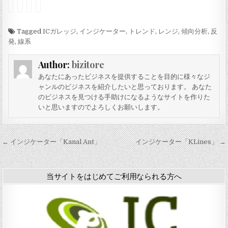
ン
ン
ン
ン
ジ
ジ
ジ
ジ
ケ
ケ
ケ
ケ
ー
Tagged
ー
ー
ー
ICガレッジ
,
インジケーター
,
トレンド
,
レンジ
,
傾向分析
,
反
タ
タ
タ
タ
発
,
線系
ー
ー
ー
ー
「
「
「
「
Author:
bizitore
O
B
K
O
c
a
a
v
あなたにあったビジネスを提供することを目的に様々なジ
t
c
s
e
ャンルのビジネスを紹介したいと思っております。 あなた
a
k
e
r
のビジネスを見つける手助けになるようなサイトを作りた
v
T
P
L
いと思いますのでよろしくお願いします。
e
o
e
a
s
F
a
y
v
u
k
C
4
t
O
h
投
← インジケーター「Kanal Ant」
インジケーター「KLines」 →
」
u
s
a
稿
r
c
r
e
i
t
ナ
-
l
P
当サイトをはじめてご利用なられる方へ
B
a
o
ビ
」
t
i
ゲ
o
n
r
t
ー
v
」
1