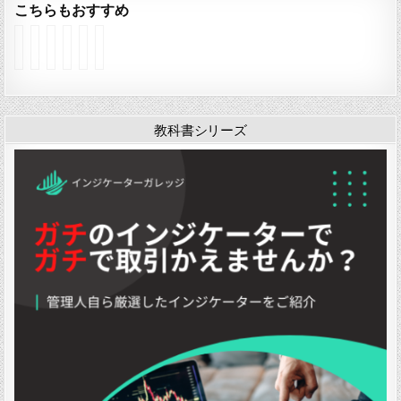
こちらもおすすめ
イ
イ
イ
イ
イ
イ
ン
ン
ン
ン
ン
ン
ジ
ジ
ジ
ジ
ジ
ジ
ケ
ケ
ケ
ケ
ケ
ケ
ー
ー
ー
ー
ー
ー
タ
タ
タ
タ
タ
タ
教科書シリーズ
ー
ー
ー
ー
ー
ー
「
「
「
「
「
「
O
B
K
K
O
O
c
a
a
D
v
z
t
c
s
J
e
F
a
k
e
」
r
X
v
T
P
L
D
e
o
e
a
1
s
F
a
y
I
v
u
k
C
n
4
t
O
h
d
」
u
s
a
A
r
c
r
E
e
i
t
S
-
l
P
v
B
a
o
1
」
t
i
0
o
n
」