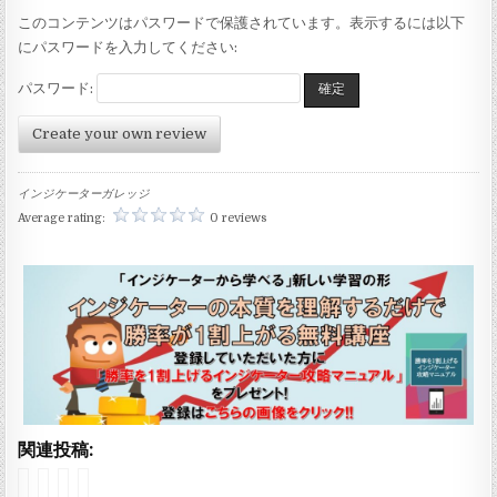
このコンテンツはパスワードで保護されています。表示するには以下
にパスワードを入力してください:
パスワード:
Create your own review
インジケーターガレッジ
Average rating:
0 reviews
関連投稿:
イ
イ
イ
イ