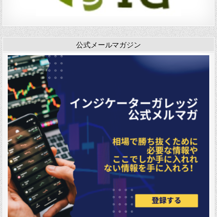
シ
」
ョ
ン
公式メールマガジン