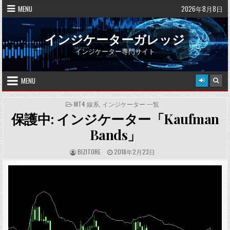
Skip
MENU
2026年8月8日
to
content
インジケーターガレッジ
インジケーター専門サイト
MENU
POSTED
MT4 線系
,
インジケーター 一覧
IN
保護中: インジケーター「Kaufman
Bands」
A
P
BIZITORE
2018年2月23日
U
U
T
B
H
L
O
I
R
S
:
H
E
D
D
A
T
E