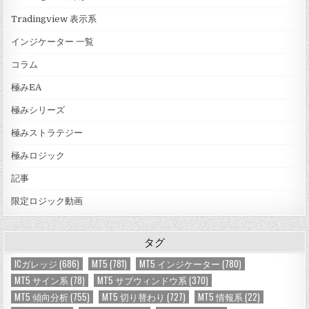
Tradingview 表示系
インジケーター 一覧
コラム
極みEA
極みシリーズ
極みストラテジー
極みロジック
記事
限定ロジック動画
タグ
ICガレッジ
(686)
MT5
(781)
MT5 インジケーター
(780)
MT5 サイン系
(78)
MT5 サブウィンドウ系
(370)
MT5 傾向分析
(755)
MT5 切り替わり
(727)
MT5 情報系
(22)