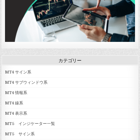
r
t
v
」
1
」
カテゴリー
MT4 サイン系
MT4 サブウィンドウ系
MT4 情報系
MT4 線系
MT4 表示系
MT5 インジケーター一覧
MT5 サイン系