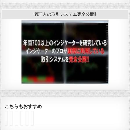
管理人の取引システム完全公開!!
こちらもおすすめ
イ
イ
イ
イ
イ
イ
ン
ン
ン
ン
ン
ン
ジ
ジ
ジ
ジ
ジ
ジ