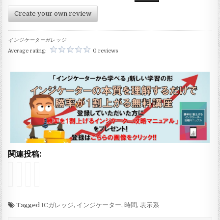
Create your own review
インジケーターガレッジ
Average rating:
0 reviews
関連投稿:
イ
イ
イ
イ
ン
ン
ン
ン
ジ
ジ
ジ
ジ
ケ
ケ
ケ
ケ
ー
Tagged
ー
ー
ー
ICガレッジ
,
インジケーター
,
時間
,
表示系
タ
タ
タ
タ