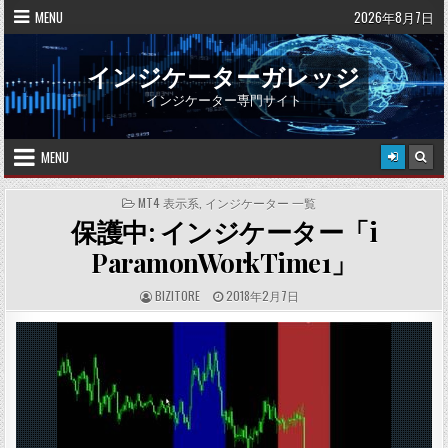
Skip
MENU
2026年8月7日
to
content
インジケーターガレッジ
インジケーター専門サイト
MENU
POSTED
MT4 表示系
,
インジケーター 一覧
IN
保護中: インジケーター「i
ParamonWorkTime1」
A
P
BIZITORE
2018年2月7日
U
U
T
B
H
L
O
I
R
S
:
H
E
D
D
A
T
E