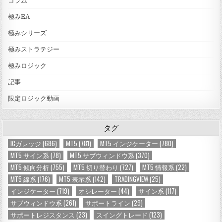
コラム
極みEA
極みシリーズ
極みストラテジー
極みロジック
記事
限定ロジック動画
タグ
ICガレッジ
(686)
MT5
(781)
MT5 インジケーター
(780)
MT5 サイン系
(78)
MT5 サブウィンドウ系
(370)
MT5 傾向分析
(755)
MT5 切り替わり
(727)
MT5 情報系
(22)
MT5 線系
(176)
MT5 表示系
(142)
TRADINGVIEW
(25)
インジケーター
(719)
オシレーター
(44)
サイン系
(117)
サブウィンドウ系
(261)
サポートライン
(29)
サポートレジスタンス
(23)
スイングトレード
(123)