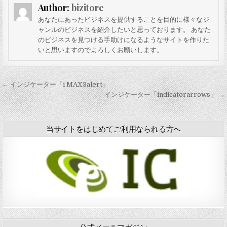
ー
ー
ー
ー
Author:
bizitore
「
「
「
「
O
O
B
Y
あなたにあったビジネスを提供することを目的に様々なジ
c
v
a
A
ャンルのビジネスを紹介したいと思っております。 あなた
t
e
c
N
のビジネスを見つける手助けになるようなサイトを作りた
a
r
k
S
いと思いますのでよろしくお願いします。
v
L
T
I
e
a
o
N
s
y
F
D
v
C
u
0
投
← インジケーター「i MAX3alert」
4
h
t
4
稿
インジケーター「indicatorarrows」 →
」
a
u
」
r
r
ナ
t
e
P
-
ビ
当サイトをはじめてご利用なられる方へ
o
B
ゲ
i
」
n
ー
t
シ
」
ョ
ン
公式メールマガジン