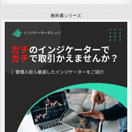
ケ
ケ
ケ
ケ
ケ
ケ
ー
ー
ー
ー
ー
ー
タ
タ
タ
タ
タ
タ
教科書シリーズ
ー
ー
ー
ー
ー
ー
「
「
「
「
「
「
O
O
B
o
Y
Y
c
v
a
p
A
A
t
e
c
e
N
N
a
r
k
n
S
S
v
L
T
p
I
I
e
a
o
o
N
N
s
y
F
s
D
D
v
C
u
i
0
2
4
h
t
t
4
0
」
a
u
i
」
1
r
r
o
」
t
e
n
P
-
m
o
B
a
i
」
」
n
t
」