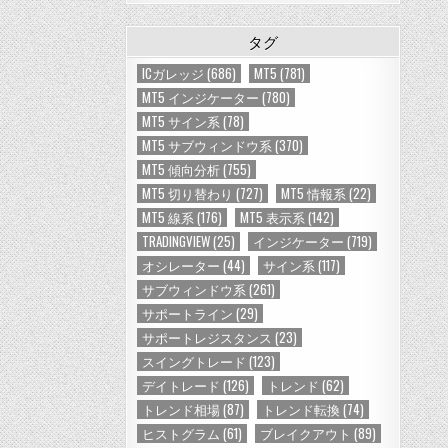
タグ
ICガレッジ
(686)
MT5
(781)
MT5 インジケーター
(780)
MT5 サイン系
(78)
MT5 サブウィンドウ系
(370)
MT5 傾向分析
(755)
MT5 切り替わり
(727)
MT5 情報系
(22)
MT5 線系
(176)
MT5 表示系
(142)
TRADINGVIEW
(25)
インジケーター
(719)
オシレーター
(44)
サイン系
(117)
サブウィンドウ系
(261)
サポートライン
(29)
サポートレジスタンス
(23)
スイングトレード
(123)
デイトレード
(126)
トレンド
(62)
トレンド相場
(87)
トレンド転換
(74)
ヒストグラム
(61)
ブレイクアウト
(89)