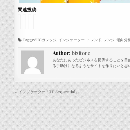
関連投稿:
イ
イ
イ
イ
ン
ン
ン
ン
ジ
ジ
ジ
ジ
ケ
ケ
ケ
ケ
ー
Tagged
ー
ー
ー
ICガレッジ
,
インジケーター
,
トレンド
,
レンジ
,
傾向分
タ
タ
タ
タ
ー
ー
ー
ー
Author:
bizitore
「
「
「
「
K
O
O
y
あなたにあったビジネスを提供することを目
a
c
v
e
る手助けになるようなサイトを作りたいと思
s
t
e
f
e
a
r
e
P
v
L
k
e
e
a
t
a
s
y
」
投
← インジケーター「TD Sequential」
k
v
C
稿
O
4
h
s
」
a
ナ
c
r
ビ
i
t
l
P
ゲ
a
o
t
i