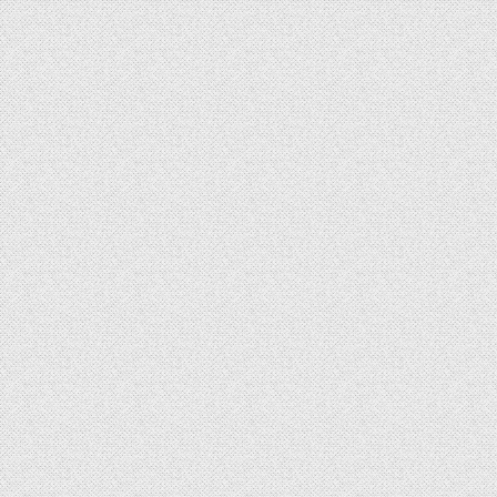
ー
o
n
シ
r
t
v
」
ョ
1
」
ン