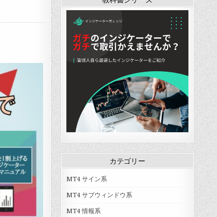
ー
ー
ー
ー
ー
ー
「
「
「
「
「
「
K
K
K
O
O
y
a
D
a
c
v
e
s
J
w
t
e
f
e
」
a
a
r
e
P
s
v
L
k
e
e
e
a
t
a
O
s
y
」
k
s
v
C
O
y
4
h
s
o
」
a
c
S
r
i
t
t
l
o
P
a
c
o
t
h
i
o
a
n
r
s
t
v
t
」
カテゴリー
1
i
」
c
MT4 サイン系
H
i
MT4 サブウィンドウ系
s
t
MT4 情報系
o