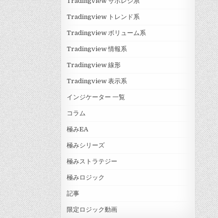
Tradingview サポレジ系
Tradingview トレンド系
Tradingview ボリューム系
Tradingview 情報系
Tradingview 線形
Tradingview 表示系
インジケーター 一覧
コラム
極みEA
極みシリーズ
極みストラテジー
極みロジック
記事
限定ロジック動画