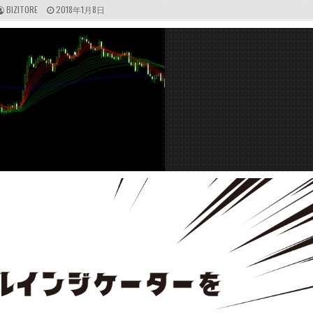
A
P
BIZITORE
2018年1月8日
U
U
T
B
H
L
O
I
R
S
:
H
E
D
D
A
T
E
: