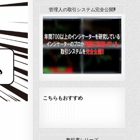
管理人の取引システム完全公開!!
こちらもおすすめ
イ
イ
イ
イ
イ
イ
ン
ン
ン
ン
ン
ン
ジ
ジ
ジ
ジ
ジ
ジ
ケ
ケ
ケ
ケ
ケ
ケ
ー
ー
ー
ー
ー
ー
タ
タ
タ
タ
タ
タ
教科書シリーズ