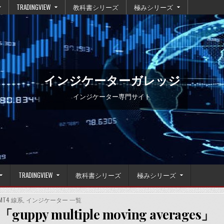
TRADINGVIEW
教科書シリーズ
極みシリーズ
インジケーターガレッジ
インジケーター専門サイト
TRADINGVIEW
教科書シリーズ
極みシリーズ
POSTED
MT4 線系
,
インジケーター 一覧
IN
y multiple moving averages」